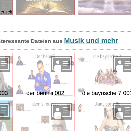
Guten Morgen..
Guten Morgen ( Freitag)
Neuzeit
Musik und mehr
 interessante Dateien aus