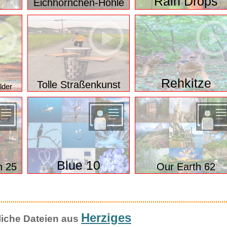
schöne Digitalbilder
ssante Dateien aus
y -
Rain Drops
Eichhörnchen-Höhle
Rehkitze
Tolle Straßenkunst
lder