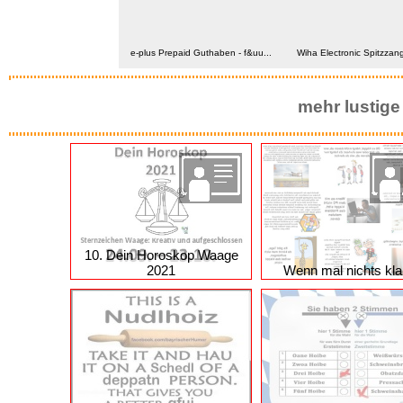
Wiha Electronic Spitzzang
tar 3x Kompatibel für...
e-plus Prepaid Guthaben - f&uu...
mehr lustige