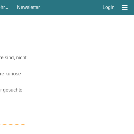
≡
r...
Newsletter
Login
re
sind, nicht
re kuriose
er gesuchte