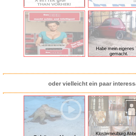
10. Dein Horoskop Waage
2021
Wenn mal nichts kla
Habe mein eigenes 
gemacht.