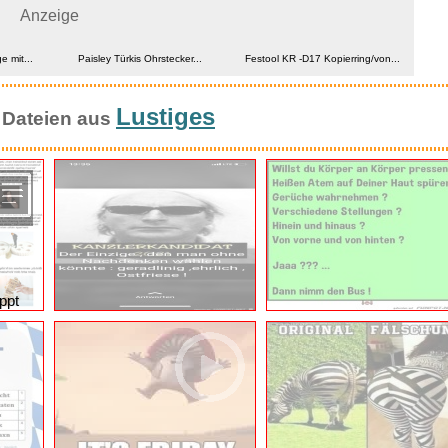
Anzeige
e mit...
Festool KR -D17 Kopierring/von...
Paisley Türkis Ohrstecker...
ABYS
Lustiges
 Dateien aus