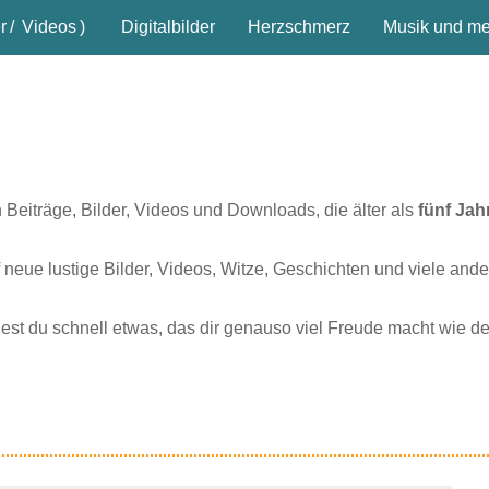
r
/
Videos
)
Digitalbilder
Herzschmerz
Musik und meh
n Beiträge, Bilder, Videos und Downloads, die älter als
fünf Jah
 neue lustige Bilder, Videos, Witze, Geschichten und viele ande
dest du schnell etwas, das dir genauso viel Freude macht wie d