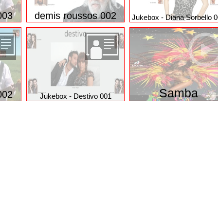
003
der benniii 002
die bayrische 7 00
003
demis roussos 002
Jukebox - Diana Sorbello 
Samba
002
Jukebox - Destivo 001
ung
Privacy Manager
Nutzungsbedingungen