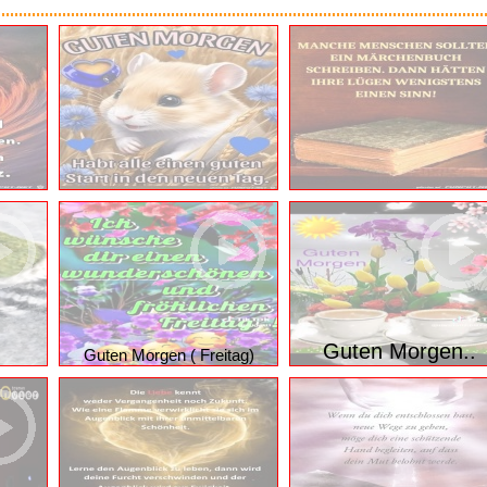
Blue 10
n 25
Our Earth 62
Herziges
liche Dateien aus