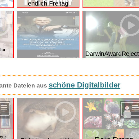
ppt
endlich Freitag
Tor
DarwinAwardRejec