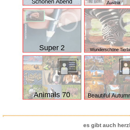
oder vielleicht ein paar intere
Klosterneuburg Abbe
Schönen Abend
Austria
Super 2
Wunderschöne Tierbi