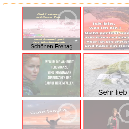
Animals 70
Beautiful Autum
es gibt auch herz
Schönen Freitag