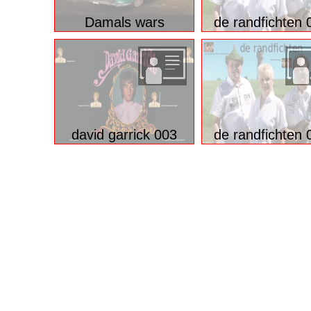
Geisterreiter
demis roussos 
Damals wars
de randfichten 
david garrick 003
de randfichten 
© 2026 funpot.net
Impressum
Datenschutzerklär