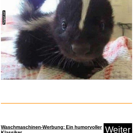
Lotus Biscoff Süßer...
Anzeige
Anker Nano Reiseadapter
Weltwe...
Anzeige
Waschmaschinen-Werbung: Ein humorvoller
Weiter
Klassiker