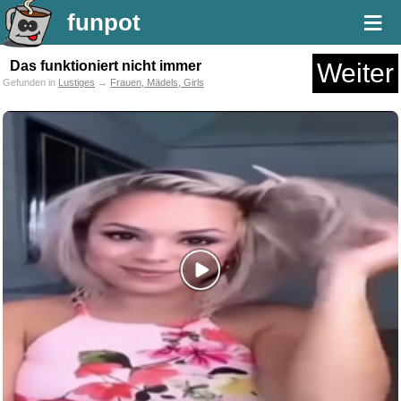
≡
funpot
Das funktioniert nicht immer
Weiter
Gefunden in
Lustiges
→
Frauen, Mädels, Girls