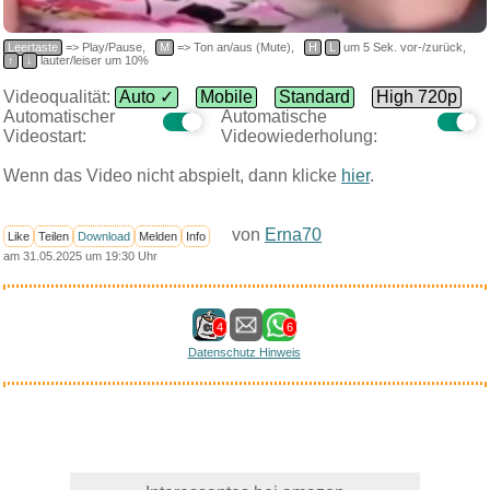
Leertaste
=> Play/Pause,
M
=> Ton an/aus (Mute),
H
L
um 5 Sek. vor-/zurück,
↑
↓
lauter/leiser um 10%
Videoqualität:
Auto ✓
Mobile
Standard
High 720p
Automatischer
Automatische
Videostart:
Videowiederholung:
Wenn das Video nicht abspielt, dann klicke
hier
.
von
Erna70
Like
Teilen
Download
Melden
Info
am 31.05.2025 um 19:30 Uhr
4
6
Datenschutz Hinweis