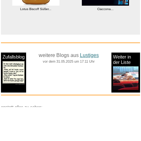
Lotus Biscoff Süßer...
Ciaccona...
weitere Blogs aus
Lustiges
Zufallsblog
Weiter in
vor dem 31.05.2025 um 17:11 Uhr
der Liste
anstatt alles zu sehen:
nur Bilder
nur Videos
nur PPS
Weitere Unterkategorien:
Comedy
Corona
Fails + Hoppalas
Frauen, Mädels, Girls