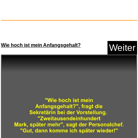
JIMIN OF BTS - [FACE]
(Undefin...
Wie hoch ist mein Anfangsgehalt?
Weiter
Anzeige
Wilton Kuchendekoration fü...