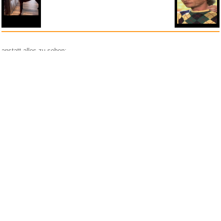
anstatt alles zu sehen:
nur Bilder
nur Videos
nur PPS
Weitere Unterkategorien:
Comedy
Corona
Fails + Hoppalas
Frauen, Mädels, Girls
HB-Männchen
klasse Sprüche und Witze
Knallerfrauen
Ladykracher
lustige KI
Lustige Werbespots
Lustiges von Amazon
Lustiges von ebay
Mit Tieren
neue Wörter braucht das Land
Paul Panzer
People are awesome
Rätsel Quiz
Scherzfragen
Shows
Spiele
Streiche Pranks
Textwitze
Versteckte Kamera
WhatsApp
Wissenswertes
witzige Bilder
witzige Statistikauswertungen
frauenfeindlich
männerfeindlich