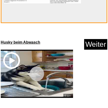
Peer Gynt...
Anzeige
Husky beim Abwasch
Weiter
Vorschau
5 sec.
TECKNET Mauspad, 280 x 210
mm ...