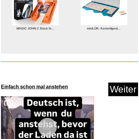
Anzeige
MAGIC JOHN 2 Stück fü...
miniLÜK: Kontrollgerä...
Einfach schon mal anstehen
Weiter
Das Solar-Fotopapier
(14x19cm)...
Anzeige
GIF