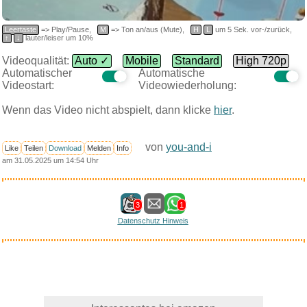
Leertaste
=> Play/Pause,
M
=> Ton an/aus (Mute),
H
L
um 5 Sek. vor-/zurück,
↑
↓
lauter/leiser um 10%
Videoqualität:
Auto ✓
Mobile
Standard
High 720p
Automatischer
Automatische
Videostart:
Videowiederholung:
Wenn das Video nicht abspielt, dann klicke
hier
.
von
you-and-i
Like
Teilen
Download
Melden
Info
am 31.05.2025 um 14:54 Uhr
3
1
Datenschutz Hinweis