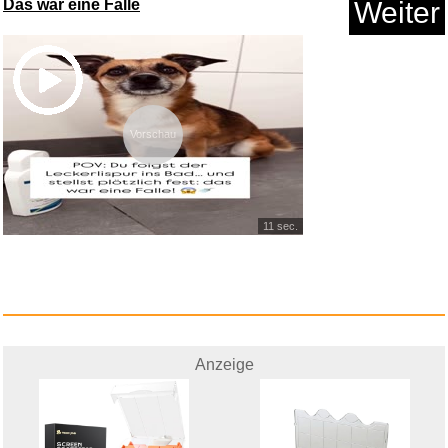
Das war eine Falle
Weiter
Cosmopolitanism, Identity and ...
Vorschau
Anzeige
11 sec.
Anzeige
miniLÜK: Kontrollgerä...