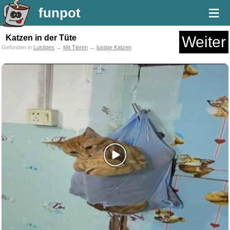
≡
funpot
Katzen in der Tüte
Weiter
Gefunden in
Lustiges
→
Mit Tieren
→
lustige Katzen