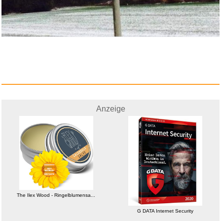
The Ilex Wood -
Ringelblumensa...
Anzeige
Anzeige
Unleashed [Import]...
The Ilex Wood - Ringelblumensa...
G DATA Internet Security
...