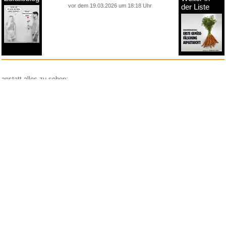
vor dem 19.03.2026 um 18:18 Uhr
der Liste
anstatt alles zu sehen:
nur Bilder
nur Videos
nur PPS
Weitere Unterkategorien:
Comedy
Corona
Fails + Hoppalas
Frauen, Mädels, Girls
HB-Männchen
klasse Sprüche und Witze
Knallerfrauen
Ladykracher
lustige KI
Lustige Werbespots
Lustiges von Amazon
Lustiges von ebay
Mit Tieren
neue Wörter braucht das Land
Paul Panzer
People are awesome
Rätsel Quiz
Scherzfragen
Shows
Spiele
Streiche Pranks
Textwitze
Versteckte Kamera
WhatsApp
Wissenswertes
witzige Bilder