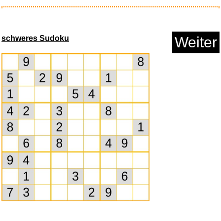
Cozylady RGB Neon Led strip
Li...
schweres Sudoku
Weiter
Anzeige
Uvex i-works Schutzbrille, Arb...