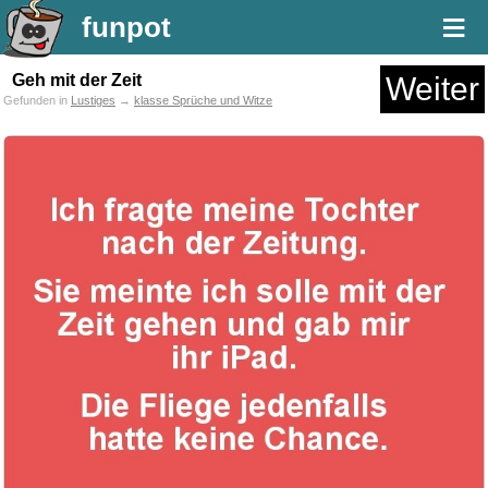
≡
funpot
Geh mit der Zeit
Weiter
Gefunden in
Lustiges
→
klasse Sprüche und Witze