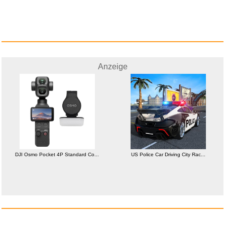
Anzeige
Was ich an dir liebe - Das Fra...
Anzeige
DJI Osmo Pocket 4P Standard Co...
US Police Car Driving City Rac...