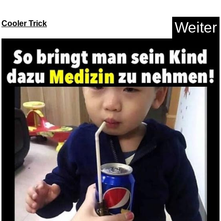
Cooler Trick
Weiter
Peer Gynt...
Anzeige
US Police Car Driving City Rac...