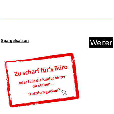
SKZ-REPLAY 2026 Pt.1...
Spargelsaison
Weiter
Anzeige
Amazon.de Physical Gift Card i...