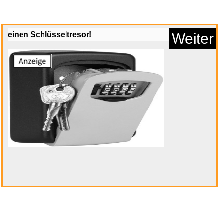
einen Schlüsseltresor!
Weiter
Generisch Automatischer
Papier...
Anzeige
Sony DualSense Wireless