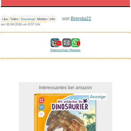
von
Brenda22
Like
Teilen
Download
Melden
Info
am 30.04.2026 um 8:37 Uhr
10
1
Datenschutz Hinweis
Interessantes bei amazon
Anzeige