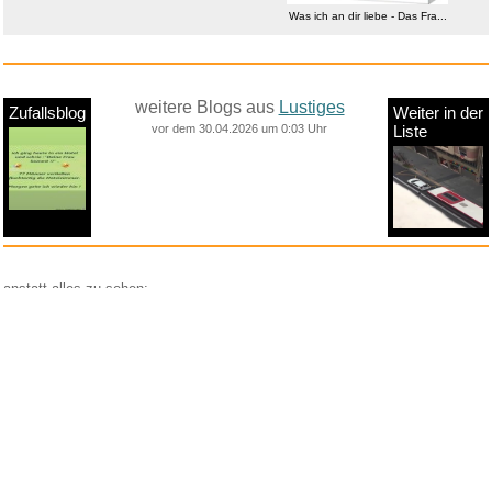
Was ich an dir liebe - Das Fra...
weitere Blogs aus
Lustiges
Zufallsblog
Weiter in der
vor dem 30.04.2026 um 0:03 Uhr
Liste
anstatt alles zu sehen:
nur Bilder
nur Videos
nur PPS
Weitere Unterkategorien:
Comedy
Corona
Fails + Hoppalas
Frauen, Mädels, Girls
HB-Männchen
klasse Sprüche und Witze
Knallerfrauen
Ladykracher
lustige KI
Lustige Werbespots
Lustiges von Amazon