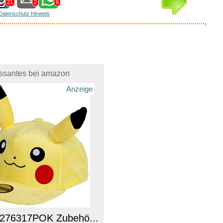
21
2
6
Datenschutz Hinweis
essantes bei amazon
Anzeige
B276317POK Zubehö...