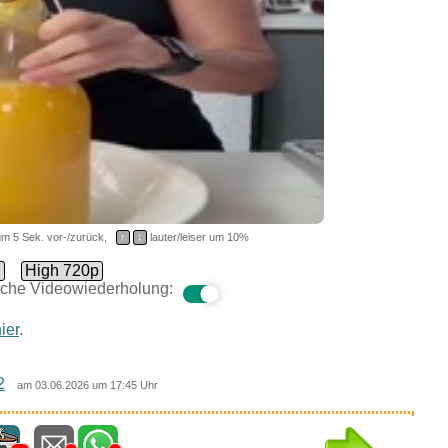
m 5 Sek. vor-/zurück,
↑
↓
lauter/leiser um 10%
d
High 720p
che Videowiederholung:
ier
.
2
am 03.06.2026 um 17:45 Uhr