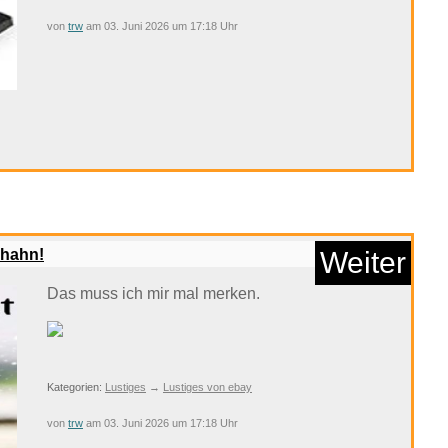
von
trw
am 03. Juni 2026 um 17:18 Uhr
SB-C Docking Station
...
Anzeige
rhahn!
Weiter
Das muss ich mir mal merken.
Kategorien:
Lustiges
→
Lustiges von ebay
von
trw
am 03. Juni 2026 um 17:18 Uhr