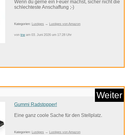
Wenn du gerne ein Feuer machst, sicher nicht die
schlechteste Anschaffung ;-)
Kategorien:
Lustiges
→
Lustiges von Amazon
von
trw
am 03. Juni 2026 um 17:28 Uhr
go Movie (Switch) in...
Anzeige
Weiter
Gummi Radstopper!
Eine ganz coole Sache für den Stellplatz.
Kategorien:
Lustiges
→
Lustiges von Amazon