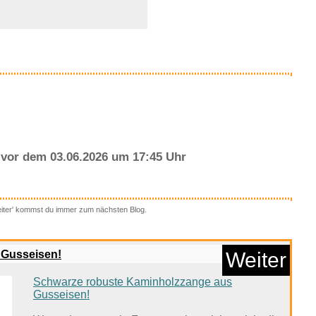
Anzeige
vor dem 03.06.2026 um 17:45 Uhr
eiter' kommst du immer zum nächsten Blog.
ng Mauspad RGB
usepad 80...
 Gusseisen!
Weiter
Schwarze robuste Kaminholzzange aus
Anzeige
Gusseisen!