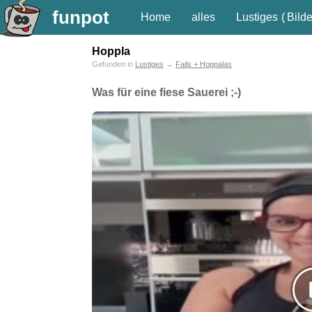
funpot
Home
alles
Lustiges
(
Bilde
Hoppla
Gefunden in
Lustiges
→
Fails + Hoppalas
Was für eine fiese Sauerei ;-)