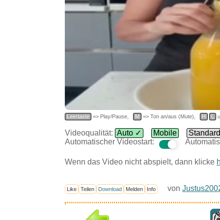
Leertaste
=> Play/Pause,
M
=> Ton an/aus (Mute),
H
L
u
Videoqualität:
Auto ✓
Mobile
Standar
Automatischer Videostart:
Automatis
Wenn das Video nicht abspielt, dann klicke
h
von
Justus200
Like
Teilen
Download
Melden
Info