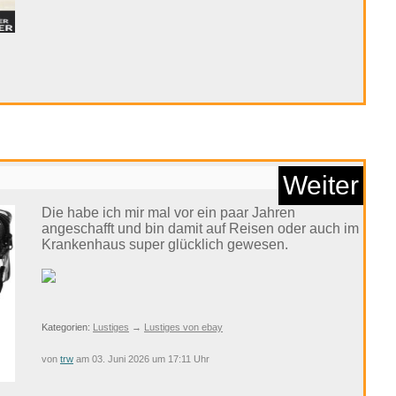
schein - €50 - St...
Anzeige
Weiter
Die habe ich mir mal vor ein paar Jahren
angeschafft und bin damit auf Reisen oder auch im
Krankenhaus super glücklich gewesen.
schein Hülle f&uu...
Kategorien:
Lustiges
→
Lustiges von ebay
von
trw
am 03. Juni 2026 um 17:11 Uhr
Anzeige