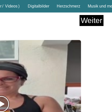
r
/
Videos
)
Digitalbilder
Herzschmerz
Musik und meh
Weiter