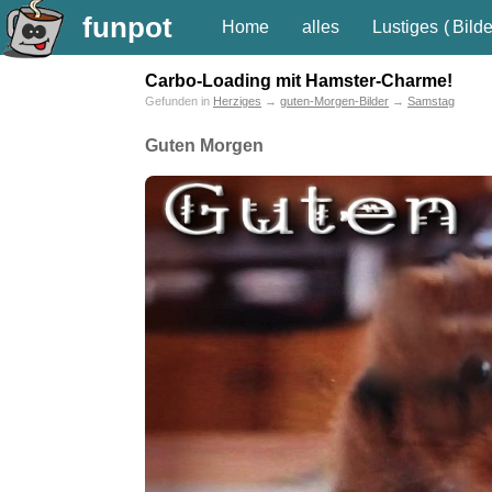
funpot
Home
alles
Lustiges
(
Bilde
Carbo-Loading mit Hamster-Charme!
Gefunden in
Herziges
→
guten-Morgen-Bilder
→
Samstag
Guten Morgen