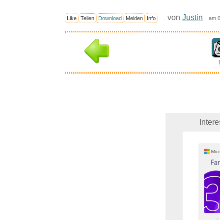
von
Justin
Like
Teilen
Download
Melden
Info
am 0
Inter