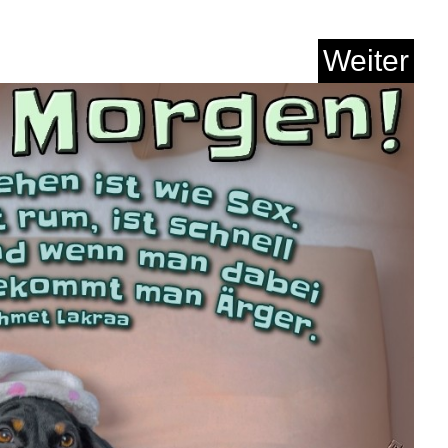
Weiter
OREST Lederpflege
Set, ...
Anzeige
e Box Heroes...