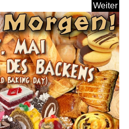
B...
Weiter
Anzeige
dows Small Business
S...
Anzeige