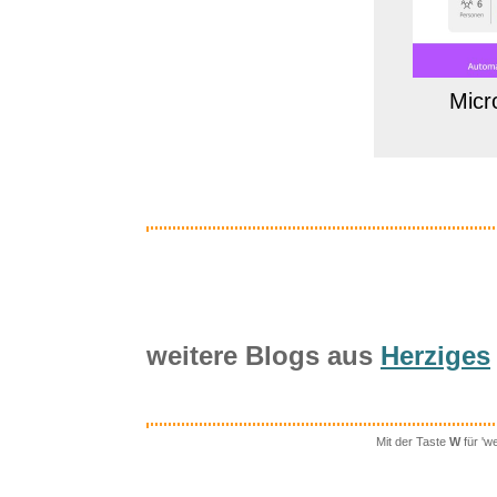
Micr
weitere Blogs aus
Herziges
Mit der Taste
W
für 'w
ABCs of T