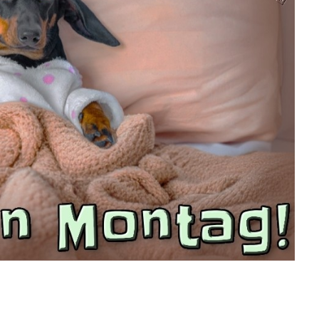
Anzeige
cs: From Genes to
Genome...
Anzeige