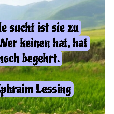
Anzeige
vor dem 07.06.2026 um 17:37 Uhr
eiter' kommst du immer zum nächsten Blog.
artendusche Chrom-
Zink...
Weiter
Anzeige