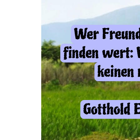
weitere Blogs aus
Herziges
Mit der Taste
W
für 'w
vidaXL G
wer freunde sucht ist sie zu finden wert