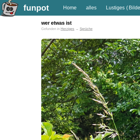
funpot
Home
alles
Lustiges
(
Bilde
wer etwas ist
Gefunden in
Herziges
→
Sprüche