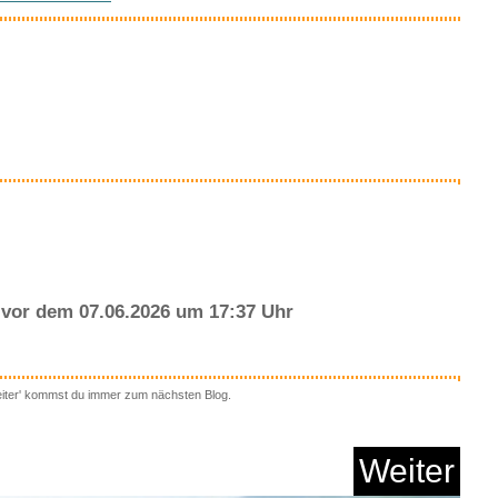
essantes bei amazon
Anzeige
waii 2-in-1 Schulfa...