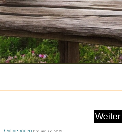
K: Kontrollgerä...
Anzeige
Feroglobin...