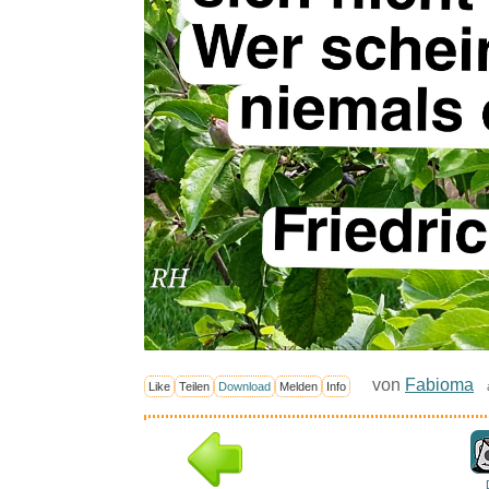
von
Fabioma
Like
Teilen
Download
Melden
Info