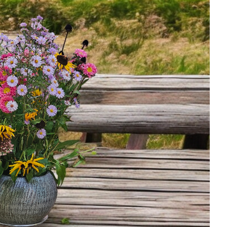
llergrößte SUD...
Anzeige