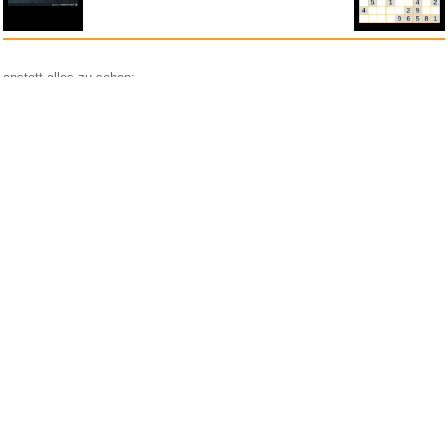
anstatt alles zu sehen:
nur Bilder
nur Videos
nur PPS
Weitere Unterkategorien:
Comedy
Corona
Fails + Hoppalas
Frauen, Mädels, Girls
HB-Männchen
klasse Sprüche und Witze
Knallerfrauen
Ladykracher
lustige KI
Lustige Werbespots
Lustiges von Amazon
Lustiges von ebay
Mit Tieren
neue Wörter braucht das Land
Paul Panzer
People are awesome
Rätsel Quiz
Scherzfragen
Shows
Spiele
Streiche Pranks
Textwitze
Versteckte Kamera
WhatsApp
Wissenswertes
witzige Bilder
witzige Statistikauswertungen
frauenfeindlich
männerfeindlich