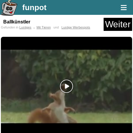
≡
funpot
Ballkünstler
Weiter
Gefunden in
Lustiges
→
Mit Tieren
und
Lustige Werbespots