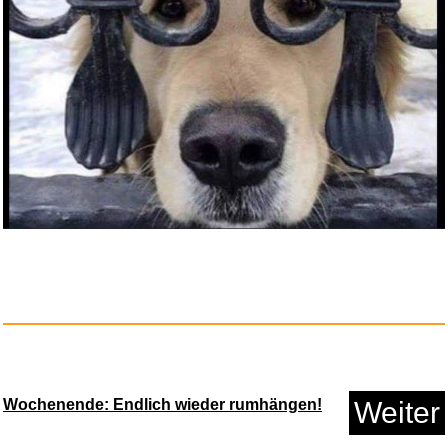
KBREE WDF19-K 2 Pin Kühls...
Anzeige
ABYSTYLE World of Warcraft -
Wochenende: Endlich wieder rumhängen!
Weiter
H...