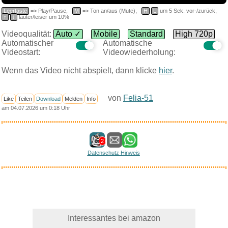
Leertaste
=> Play/Pause,
M
=> Ton an/aus (Mute),
H
L
um 5 Sek. vor-/zurück,
↑
↓
lauter/leiser um 10%
Videoqualität:
Auto ✓
Mobile
Standard
High 720p
Automatischer
Automatische
Videostart:
Videowiederholung:
Wenn das Video nicht abspielt, dann klicke
hier
.
von
Felia-51
Like
Teilen
Download
Melden
Info
am 04.07.2026 um 0:18 Uhr
2
Datenschutz Hinweis
Interessantes bei amazon