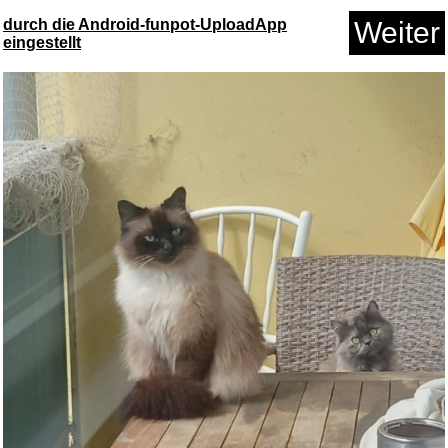
durch die Android-funpot-UploadApp
Weiter
eingestellt
Anzeige
Satch Schlamperbox Street Ink
...
Anzeige