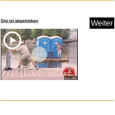
Guide de l´art contemporain u...
Dixi ist abgetrieben
Weiter
Anzeige
Vorschau
1:25 min.
II...