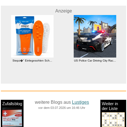
Anzeige
Stepz�" Einlegesohlen Sch...
US Police Car Driving City Rac...
weitere Blogs aus
Lustiges
Zufallsblog
Weiter in
vor dem 03.07.2026 um 16:46 Uhr
der Liste