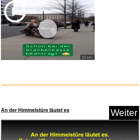
Vorschau
US Police Car Driving City Rac...
15 sec.
An der Himmelstüre läutet es
Weiter