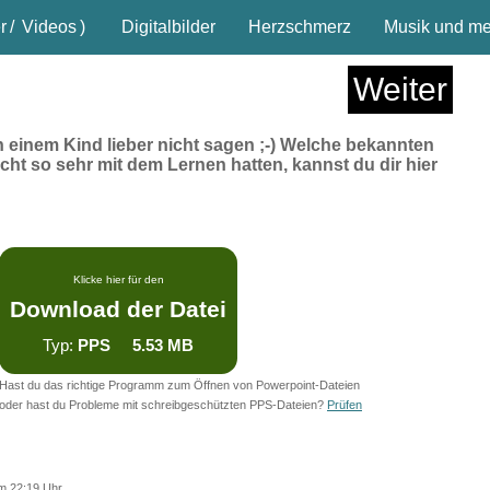
r
/
Videos
)
Digitalbilder
Herzschmerz
Musik und meh
Weiter
an einem Kind lieber nicht sagen ;-) Welche bekannten
icht so sehr mit dem Lernen hatten, kannst du dir hier
Klicke hier für den
Download der Datei
Typ:
PPS 5.53 MB
Hast du das richtige Programm zum Öffnen von Powerpoint-Dateien
oder hast du Probleme mit schreibgeschützten PPS-Dateien?
Prüfen
m 22:19 Uhr