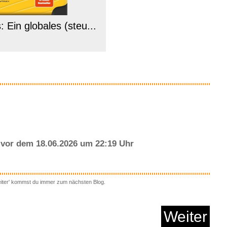
: Ein globales (steu...
Anzeige
vor dem 18.06.2026 um 22:19 Uhr
eiter' kommst du immer zum nächsten Blog.
x (Folgen 113-115)...
Weiter