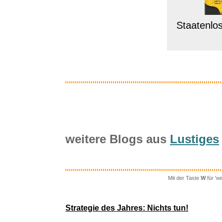
Staatenlos
weitere Blogs aus
Lustiges
Mit der Taste
W
für 'w
38/3er Bo
Strategie des Jahres: Nichts tun!