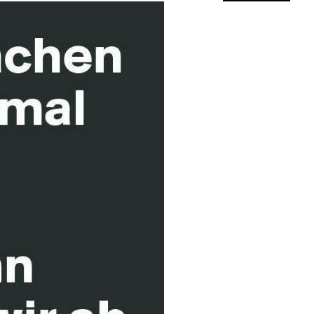
Anzeige
uer 2024 (für Ste...
Anzeige