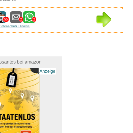
55
2
2
Datenschutz Hinweis
essantes bei amazon
Anzeige