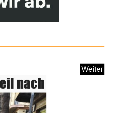
oman (Jubiläumsed...
Anzeige
Weiter