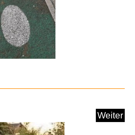
Anzeige
anism, Identity and ...
Weiter
Anzeige