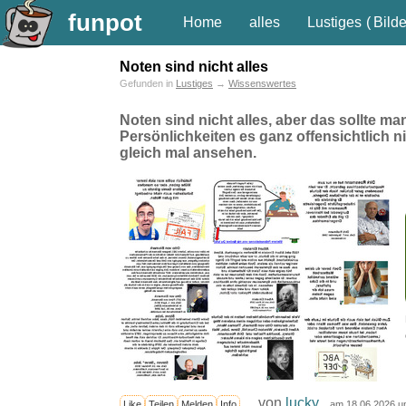
funpot
Home
alles
Lustiges
(
Bilde
Noten sind nicht alles
Gefunden in
Lustiges
→
Wissenswertes
Noten sind nicht alles, aber das sollte m
Persönlichkeiten es ganz offensichtlich n
gleich mal ansehen.
von
lucky
Like
Teilen
Melden
Info
am 18.06.2026 u