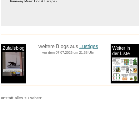
Runaway Maze: Find & Escape - ...
weitere Blogs aus
Lustiges
Zufallsblog
Weiter in
vor dem 07.07.2026 um 21:38 Uhr
der Liste
anstatt alles zu sehen:
nur Bilder
nur Videos
nur PPS
Weitere Unterkategorien:
Comedy
Corona
Fails + Hoppalas
Frauen, Mädels, Girls
HB-Männchen
klasse Sprüche und Witze
Knallerfrauen