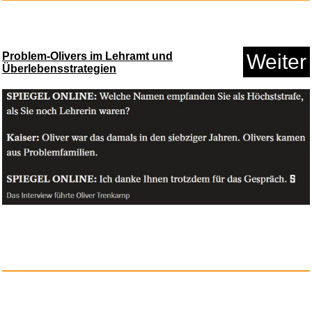
Problem-Olivers im Lehramt und
Weiter
Pan's Labyrinth [UK Import]...
Überlebensstrategien
Anzeige
Runaway Maze: Find & Escape -