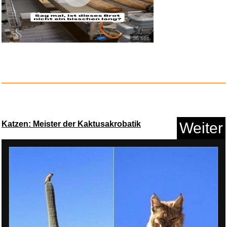
36 sec.
Classic Cantabile Student Viol...
Katzen: Meister der Kaktusakrobatik
Weiter
Anzeige