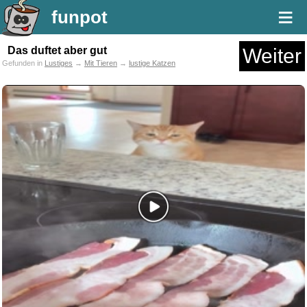
≡
funpot
Das duftet aber gut
Weiter
Gefunden in
Lustiges
→
Mit Tieren
→
lustige Katzen