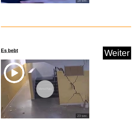
18 sec.
VanSmaGo 2-in-1 USB Galaxy
Pro...
Anzeige
Es bebt
Weiter
Vorschau
23 sec.
Juke Box Heroes...