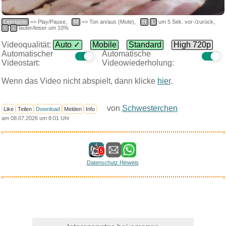
Leertaste
=> Play/Pause,
M
=> Ton an/aus (Mute),
H
L
um 5 Sek. vor-/zurück,
↑
↓
lauter/leiser um 10%
Videoqualität:
Auto ✓
Mobile
Standard
High 720p
Automatischer
Automatische
Videostart:
Videowiederholung:
Wenn das Video nicht abspielt, dann klicke
hier
.
von
Schwesterchen
Like
Teilen
Download
Melden
Info
am 08.07.2026 um 8:01 Uhr
5
Datenschutz Hinweis