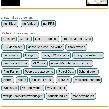
anstatt alles zu sehen:
nur Bilder
nur Videos
nur PPS
Weitere Unterkategorien:
Comedy
Corona
Fails + Hoppalas
Frauen, Mädels, Girls
HB-Männchen
klasse Sprüche und Witze
Knallerfrauen
Ladykracher
lustige KI
Lustige Werbespots
Lustiges von Amazon
Lustiges von ebay
Mit Tieren
neue Wörter braucht das Land
Paul Panzer
People are awesome
Rätsel Quiz
Scherzfragen
Shows
Spiele
Streiche Pranks
Textwitze
Versteckte Kamera
WhatsApp
Wissenswertes
witzige Bilder
witzige Statistikauswertungen
frauenfeindlich
männerfeindlich