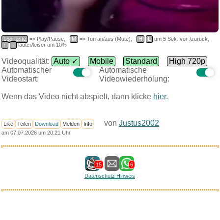
Leertaste
=> Play/Pause,
M
=> Ton an/aus (Mute),
H
L
um 5 Sek. vor-/zurück,
↑
↓
lauter/leiser um 10%
Videoqualität:
Auto ✓
Mobile
Standard
High 720p
Automatischer
Automatische
Videostart:
Videowiederholung:
Wenn das Video nicht abspielt, dann klicke
hier
.
von
Justus2002
Like
Teilen
Download
Melden
Info
am 07.07.2026 um 20:21 Uhr
15
6
Datenschutz Hinweis