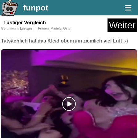
≡
funpot
Lustiger Vergleich
Weiter
Gefunden in
Lustiges
→
Frauen, Mädels, Girls
Tatsächlich hat das Kleid obenrum ziemlich viel Luft ;-)