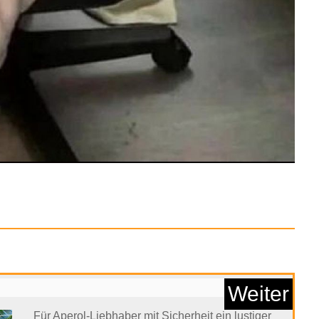
 Tyron - RGB Gaming
H...
Anzeige
Weiter
Für Aperol-Liebhaber mit Sicherheit ein lustiger