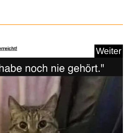
adek Golf Schaft
Distanzs...
rreicht!
Weiter
Anzeige
al [FR Import]...