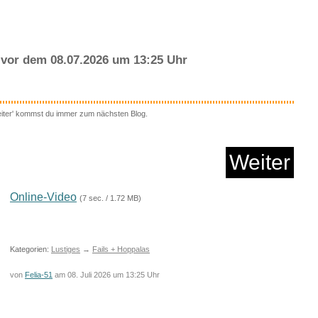
vor dem 08.07.2026 um 13:25 Uhr
eiter' kommst du immer zum nächsten Blog.
 GIN - 0,5 l - 43%
...
Weiter
Anzeige
Online-Video
(7 sec. / 1.72 MB)
Kategorien:
Lustiges
→
Fails + Hoppalas
von
Felia-51
am 08. Juli 2026 um 13:25 Uhr