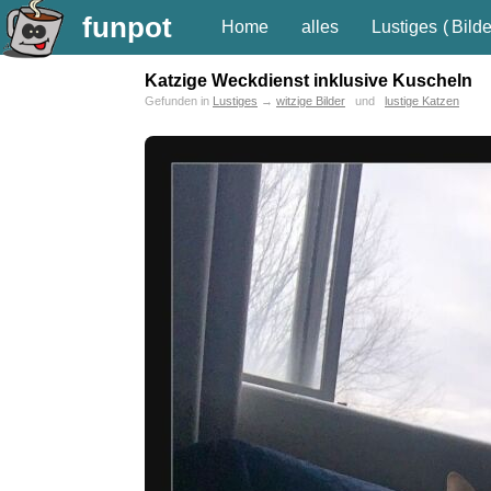
funpot
Home
alles
Lustiges
(
Bilde
Katzige Weckdienst inklusive Kuscheln
Gefunden in
Lustiges
→
witzige Bilder
und
lustige Katzen