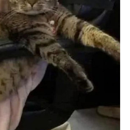
Anzeige
chullernspiele Fü...
Anzeige