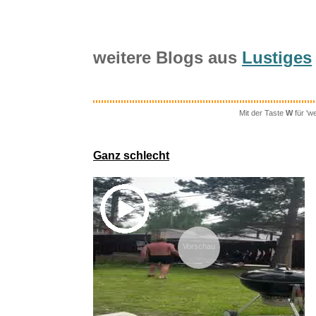
weitere Blogs aus
Lustiges
Mit der Taste
W
für 'w
KAIZA 5
Ganz schlecht
Vorschau