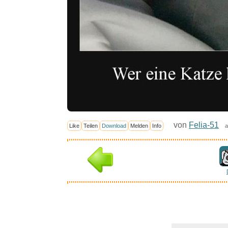
von
Felia-51
Like
Teilen
Download
Melden
Info
a