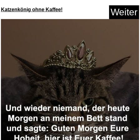
SKROSS Reiseadapter Pro,
Katzenkönig ohne Kaffee!
Weiter
anpas...
Anzeige
Wieso? Weshalb? Warum?, Band
2...
Anzeige