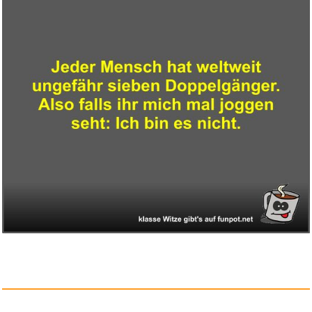
The Artist's Way: 25th Anniver...
Anzeige
AVOQY Maulwurf Vertreiber
Sola...