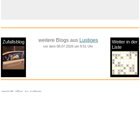
weitere Blogs aus
Lustiges
Zufallsblog
Weiter in der
vor dem 08.07.2026 um 9:51 Uhr
Liste
anstatt alles zu sehen:
nur Bilder
nur Videos
nur PPS
Weitere Unterkategorien:
Comedy
Corona
Fails + Hoppalas
Frauen, Mädels, Girls
HB-Männchen
klasse Sprüche und Witze
Knallerfrauen