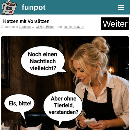
≡
funpot
Katzen mit Vorsätzen
Weiter
Gefunden in
Lustiges
→
witzige Bilder
und
lustige Katzen