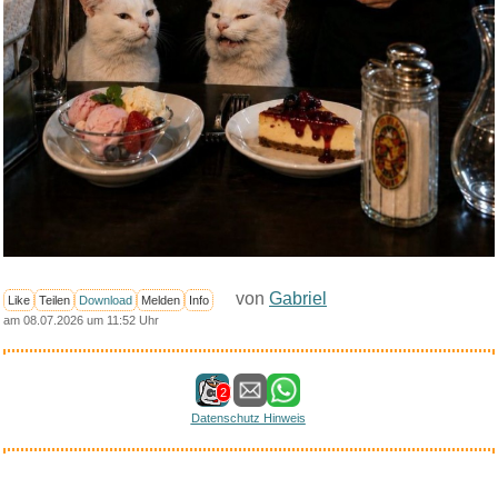
von
Gabriel
Like
Teilen
Download
Melden
Info
am 08.07.2026 um 11:52 Uhr
2
Datenschutz Hinweis