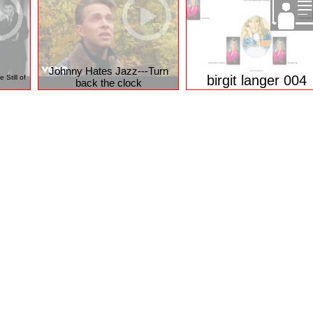
Jukebos - Cassandra Steen
 004
christian lais 002
003
Johnny Hates Jazz---Turn
birgit langer 004
 Still of
back the clock
ung
Privacy Manager
Nutzungsbedingungen