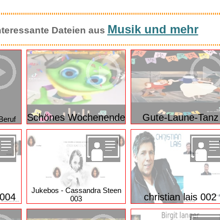
Besinnliche Sprüche mit
Zitate von bekannten
Vögeln
Persönlichkeiten
Musik und mehr
 interessante Dateien aus
Schönes Wochenende
Gute-Laune-Tanz
Beruf