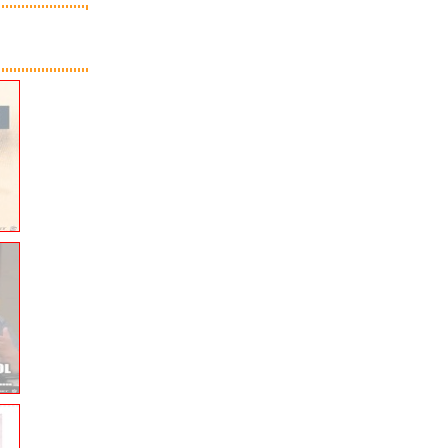
ever Can Say Goodbye...
Classic Cantabile AS-851 3/4 K...
Minecraft...