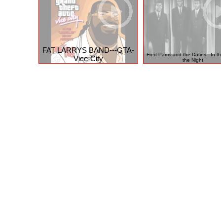
bjoern landberg
O`zapft is! Rückblick auf das Oktoberfest
2019
FAT LARRYS BAND---GTA-
Fred Parris and the Datins---In the
Vice-City
the Night
© 2026 funpot.net
Impressum
Datenschutzerklär