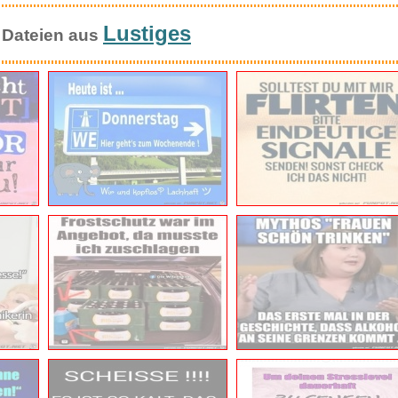
Anzeige
..
STAEDTLER Pigment Liner 308 Fi...
Jurassic Merge: Dominion Fight...
N
Lustiges
 Dateien aus