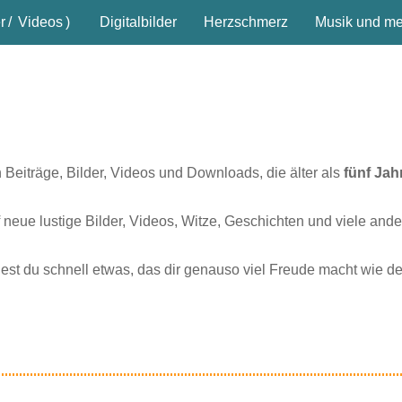
r
/
Videos
)
Digitalbilder
Herzschmerz
Musik und meh
n Beiträge, Bilder, Videos und Downloads, die älter als
fünf Jah
 neue lustige Bilder, Videos, Witze, Geschichten und viele ande
dest du schnell etwas, das dir genauso viel Freude macht wie d