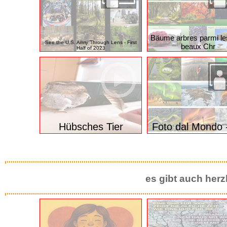
Geniales Gemälde
Beauties 25
Bäume arbres parmi le
See the U.S. Army Through Lens - First
beaux Chr
Half of 2023
Hübsches Tier
Foto dal Mondo 
es gibt auch herz