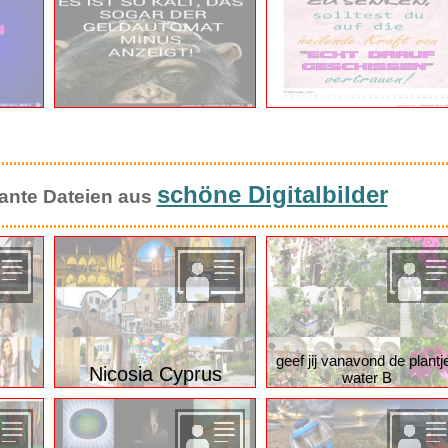
schöne Digitalbilder
ssante Dateien aus
geef jij vanavond de plantj