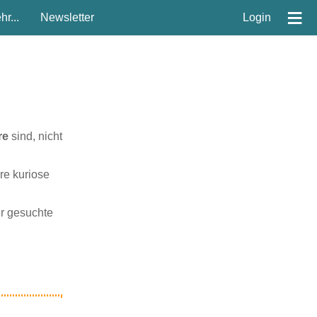
≡
r...
Newsletter
Login
lustige Mädels
re
sind, nicht
re kuriose
er gesuchte