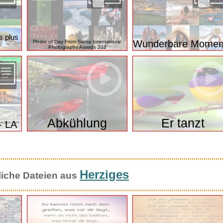
5
Nicosia Cyprus
water B
s plus
Wunderbare Momen
Photo of Day From Siena International
Photography Awards 202
Abkühlung
Er tanzt
- LA
Herziges
liche Dateien aus