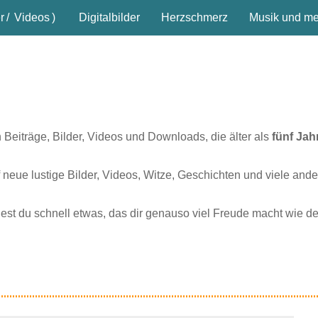
r
/
Videos
)
Digitalbilder
Herzschmerz
Musik und meh
n Beiträge, Bilder, Videos und Downloads, die älter als
fünf Jah
 neue lustige Bilder, Videos, Witze, Geschichten und viele ande
dest du schnell etwas, das dir genauso viel Freude macht wie d