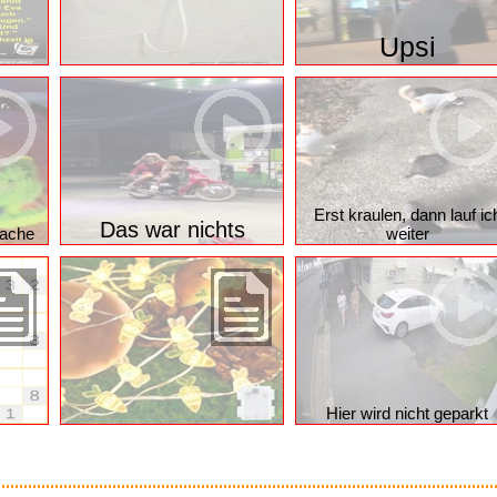
Upsi
Erst kraulen, dann lauf ic
Das war nichts
mache
weiter
Hier wird nicht geparkt