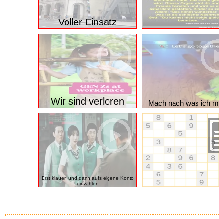
Voller Einsatz
Wir sind verloren
Mach nach was ich 
Erst klauen und dann aufs eigene Konto
einzahlen