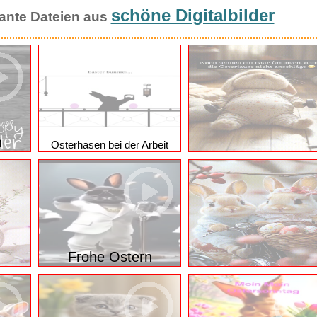
schöne Digitalbilder
ssante Dateien aus
n
Osterhasen bei der Arbeit
Frohe Ostern