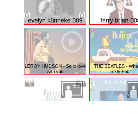
evelyn künneke 009
ferry brian 00
LEROY HUDSON - So in love
THE BEATLES - Whe
with you
Sixty Four
fernando express 008
fred bertelmann
© 2026 funpot.net
Impressum
Datenschutzerklär