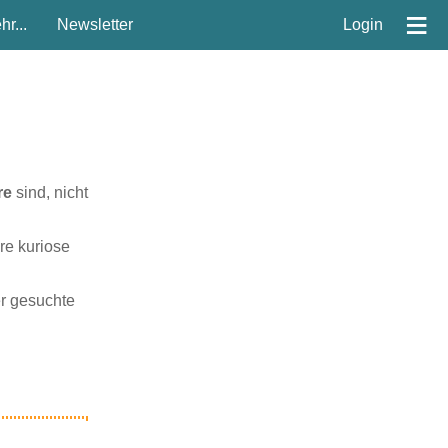
≡
r...
Newsletter
Login
re
sind, nicht
re kuriose
er gesuchte