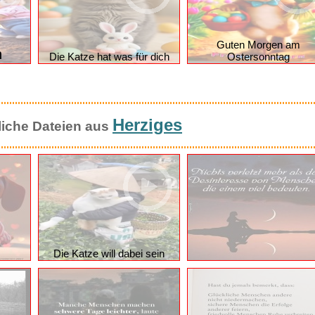
Guten Morgen am
n
Die Katze hat was für dich
Ostersonntag
Herziges
liche Dateien aus
Die Katze will dabei sein