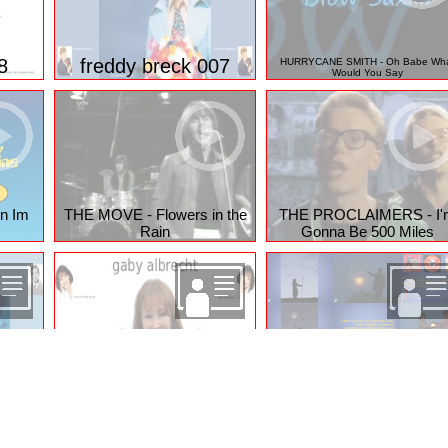
8
freddy breck 007
HURRYCANE SMITH - Oh Babe Wh
Would You Say
n Im
THE MOVE - Flowers in the
THE PROCLAIMERS - I'
Rain
Gonna Be 500 Miles
Moonlight
 007
gaby albrecht 006
ung
Privacy Manager
Nutzungsbedingungen