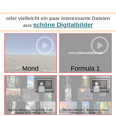
oder vielleicht ein paar interessante Dateien
schöne Digitalbilder
aus
Mond
Formula 1
Nat Geo Wheelock Hong Kong Photo
Nat Geo Wheelock Hong Kong Photo
Contest 2022 - Finalist (Pe
Contest 2022 - Finalist (Ci