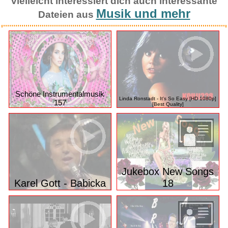
vielleicht interessiert dich auch interessante
Musik und mehr
Dateien aus
Schöne Instrumentalmusik
Linda Ronstadt - It's So Easy [HD 1080p]
157
[Best Quality]
Jukebox New Songs
Karel Gott - Babicka
18