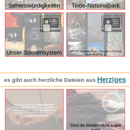
Sehenswürdigkeiten
Teide-Nationalpark
Unser Sonnensystem
TPOTY Awards Year - People s Choice
Vote 2022 (2-1)
Herziges
es gibt auch herzliche Dateien aus
Sind die Beiden nicht super