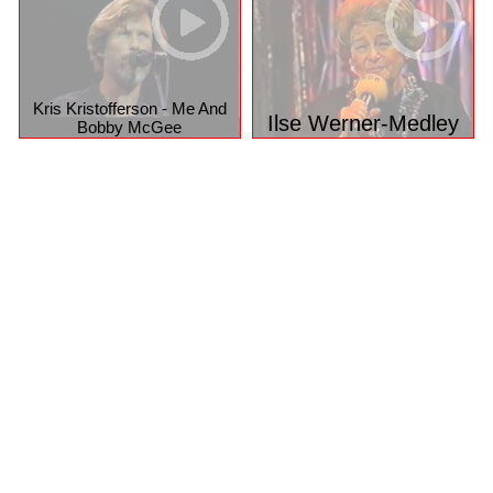
Kris Kristofferson - Me And
Ilse Werner-Medley
Bobby McGee
© 2026 funpot.net
Impressum
Datenschutzerklärung
Privacy Manager
Nutzungsbedingungen
funpot.net ist eine komplett kostenlose Plattform für alle, die
gerne lachen, staunen oder etwas Schönes weiterleiten
möchten – mit täglich neuen Witzen, Bildern, Videos,
PowerPoint-Präsentationen und vielem mehr.
Das Beste: Alle Daten werden ausschließlich in
Deutschland gehostet.
D.h., Ihre Inhalte und persönlichen