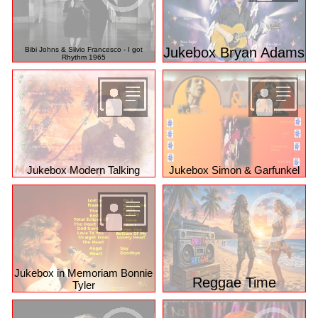
Jukebox Bryan Adams
Bibi Johns & Silvio Francesco - I got
Rhythm 1965
Jukebox Modern Talking
Jukebox Simon & Garfunkel
Jukebox in Memoriam Bonnie
Reggae Time
Tyler