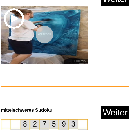
Vorschau
1:00 min.
Abracadadrums...
Anzeige
mittelschweres Sudoku
Weiter