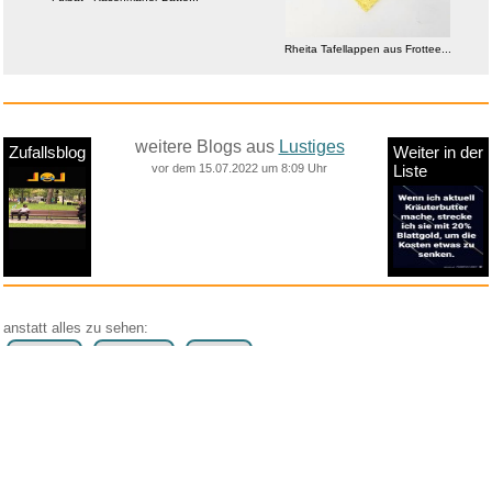
Rheita Tafellappen aus Frottee...
weitere Blogs aus
Lustiges
Zufallsblog
Weiter in der
vor dem 15.07.2022 um 8:09 Uhr
Liste
anstatt alles zu sehen:
nur Bilder
nur Videos
nur PPS
Weitere Unterkategorien:
Comedy
Corona
Fails + Hoppalas
Frauen, Mädels, Girls
HB-Männchen
klasse Sprüche und Witze
Knallerfrauen