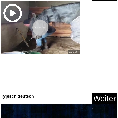
LEGAMI - Set mit 3
radierbaren...
Vorschau
Anzeige
19 sec.
Rheita Tafellappen aus Frottee...
Typisch deutsch
Weiter
Anzeige