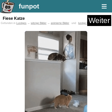
≡
funpot
Fiese Katze
Weiter
Gefunden in
Lustiges
→
witzige Bilder
→
animierte Bilder
und
lustige Katzen