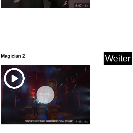
5:47 min.
Coffret les plus grands palais...
Magician 2
Weiter
Anzeige
Vorschau
6:45 min.