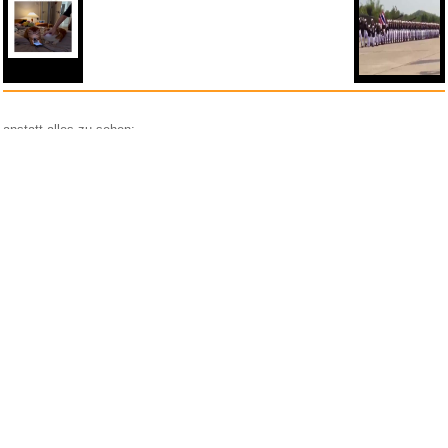
anstatt alles zu sehen:
nur Bilder
nur Videos
nur PPS
Weitere Unterkategorien:
Comedy
Corona
Fails + Hoppalas
Frauen, Mädels, Girls
HB-Männchen
klasse Sprüche und Witze
Knallerfrauen
Ladykracher
lustige KI
Lustige Werbespots
Lustiges von Amazon
Lustiges von ebay
Mit Tieren
neue Wörter braucht das Land
Paul Panzer
People are awesome
Rätsel Quiz
Scherzfragen
Shows
Spiele
Streiche Pranks
Textwitze
Versteckte Kamera
WhatsApp
Wissenswertes
witzige Bilder