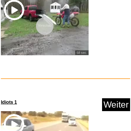
Vorschau
Warmies® Wärmekissen/Sto...
58 sec.
Anzeige
Idiots 1
Weiter