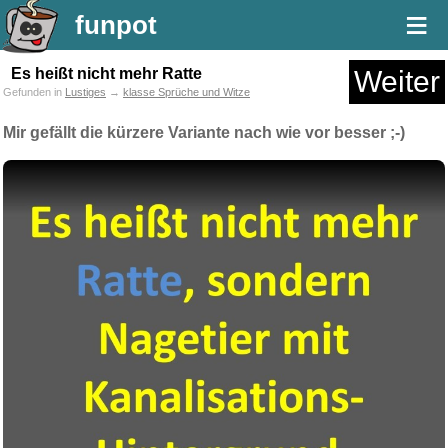
≡
funpot
Es heißt nicht mehr Ratte
Weiter
Gefunden in
Lustiges
→
klasse Sprüche und Witze
Mir gefällt die kürzere Variante nach wie vor besser ;-)