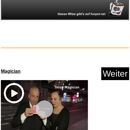
Pinguin vs Yeti XXL...
Magician
Weiter
Anzeige
Vorschau