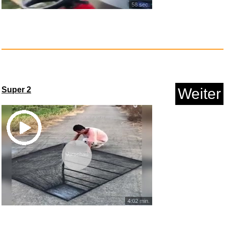
58 sec.
Clockers...
Super 2
Weiter
Anzeige
Vorschau
4:02 min.