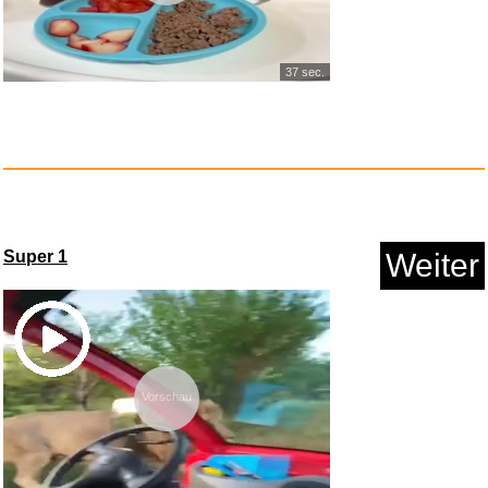
37 sec.
Super 1
Weiter
The Snow Walker...
Anzeige
Vorschau