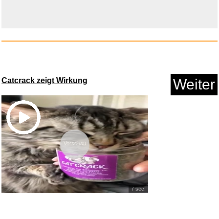
Purelei Endless Love Armband-
S...
Catcrack zeigt Wirkung
Weiter
Anzeige
Vorschau
7 sec.
Swing When You're Winning...