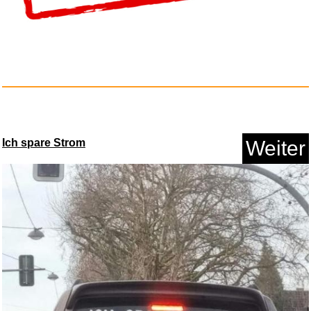
Der allergrößte SUD...
Anzeige
Ich spare Strom
Weiter
Jacobs Espresso Choco
Concentr...