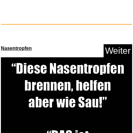
Anzeige
Nasentropfen
Weiter
Made by Nami Boho Surfer-
Armba...
Anzeige