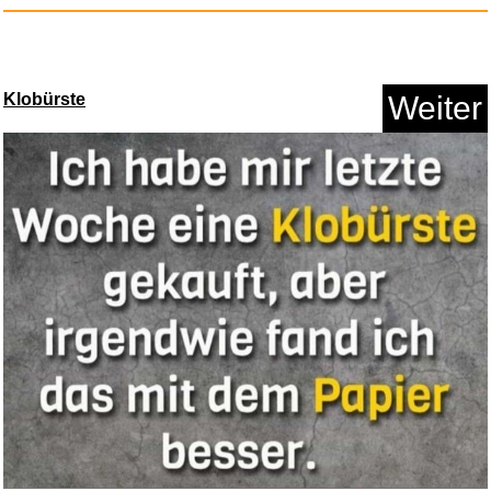
Klobürste
Weiter
FRTEC - SimRacing Gloves...
Anzeige