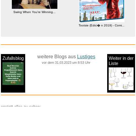
Swing When You're Winning...
Tootsie (Edici� n 2019) - Comi...
weitere Blogs aus
Lustiges
Zufallsblog
Weiter in der
vor dem 31.03.2023 um 8:53 Uhr
Liste
anstatt alles zu sehen:
nur Bilder
nur Videos
nur PPS
Weitere Unterkategorien:
Comedy
Corona
Fails + Hoppalas
Frauen, Mädels, Girls