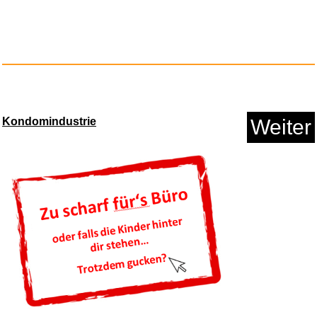
Late Phases: Night Of The
Lone...
Anzeige
Kondomindustrie
Weiter
MOHINI DEY...