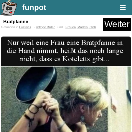
≡
funpot
Bratpfanne
Weiter
Gefunden in
Lustiges
→
witzige Bilder
und
Frauen, Mädels, Girls