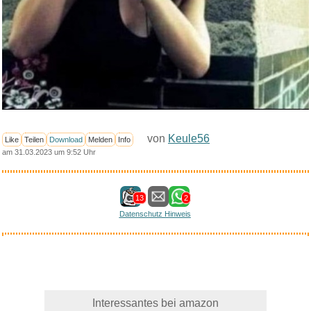
von
Keule56
Like
Teilen
Download
Melden
Info
am 31.03.2023 um 9:52 Uhr
13
2
Datenschutz Hinweis
Interessantes bei amazon