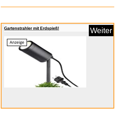
Anzeige
Gartenstrahler mit Erdspieß!
Weiter
Tootsie (Edici� n 2019) - Comi...
Anzeige