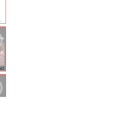
id
ll