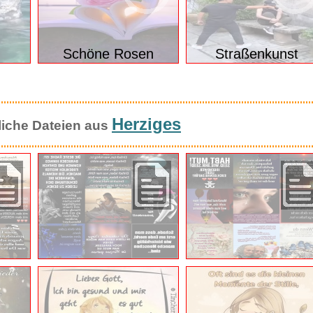
Schöne Rosen
Straßenkunst
Herziges
liche Dateien aus