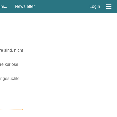
≡
r...
Newsletter
Login
re
sind, nicht
re kuriose
er gesuchte