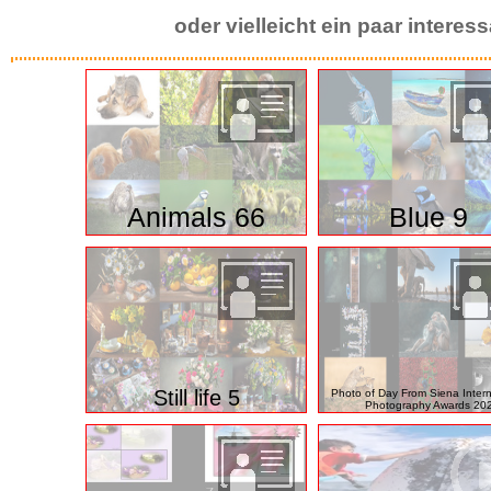
oder vielleicht ein paar intere
Animals 66
Blue 9
Still life 5
Photo of Day From Siena Intern
Photography Awards 20