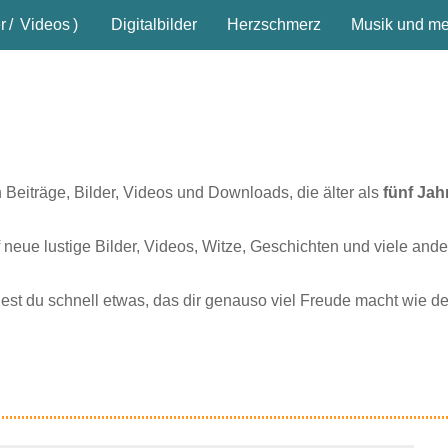
r
/
Videos
)
Digitalbilder
Herzschmerz
Musik und meh
n Beiträge, Bilder, Videos und Downloads, die älter als
fünf Jah
 neue lustige Bilder, Videos, Witze, Geschichten und viele ande
dest du schnell etwas, das dir genauso viel Freude macht wie d