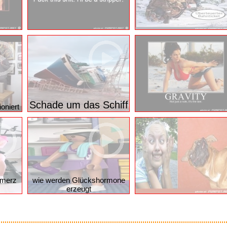
Schade um das Schiff
oniert
hmerz
wie werden Glückshormone
erzeugt