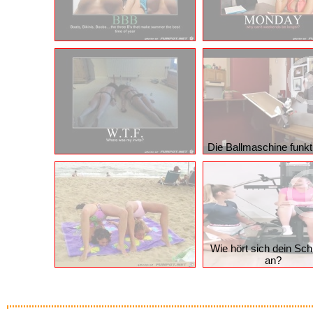
Die Ballmaschine funkti
Wie hört sich dein Sc
an?