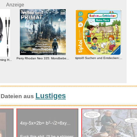
Anzeige
tiptoi® Suchen und Entdecken:...
Perry Rhodan Neo 335: Mondbebe...
M
ing H...
Lustiges
 Dateien aus