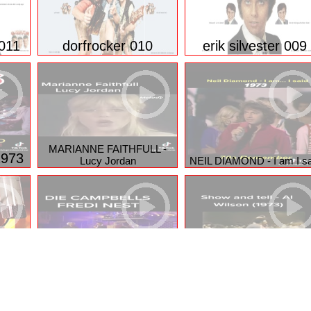
 011
dorfrocker 010
erik silvester 009
MARIANNE FAITHFULL -
1973
Lucy Jordan
NEIL DIAMOND - I am I sa
AM
DIE CAMPBELLS - Blue Eyes
Crying
AL WILSON - Show and te
ung
Privacy Manager
Nutzungsbedingungen