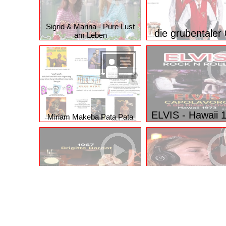
Sigrid & Marina - Pure Lust
die grubentaler
am Leben
ELVIS - Hawaii 
Miriam Makeba Pata Pata
BRIGITTE BARDOT - Harley
CALIFORNIA DRE
Davidson
Nachgesungen
© 2026 funpot.net
Impressum
Datenschutzerklär