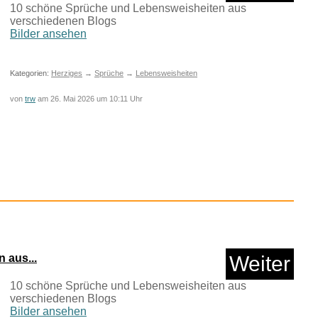
10 schöne Sprüche und Lebensweisheiten aus
verschiedenen Blogs
Bilder ansehen
Kategorien:
Herziges
→
Sprüche
→
Lebensweisheiten
von
trw
am 26. Mai 2026 um 10:11 Uhr
 6260723 Schatzkist...
Anzeige
 aus...
Weiter
10 schöne Sprüche und Lebensweisheiten aus
verschiedenen Blogs
Bilder ansehen