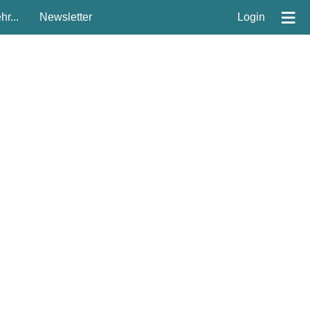
≡
r...
Newsletter
Login