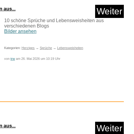
birds 2 - Comic...
 aus...
Weiter
10 schöne Sprüche und Lebensweisheiten aus
Anzeige
verschiedenen Blogs
Bilder ansehen
Kategorien:
Herziges
→
Sprüche
→
Lebensweisheiten
von
trw
am 26. Mai 2026 um 10:19 Uhr
hrringe Lang Edelst...
 aus...
Weiter
Anzeige