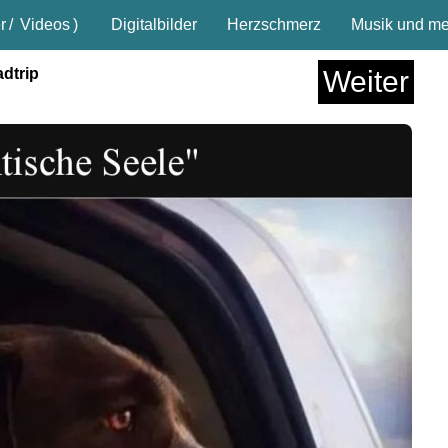
r
/
Videos
)
Digitalbilder
Herzschmerz
Musik und meh
dtrip
Weiter