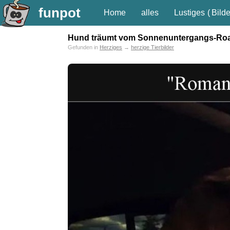
funpot
Home
alles
Lustiges
(
Bilde
Hund träumt vom Sonnenuntergangs-Roa
Gefunden in
Herziges
→
herzige Tierbilder