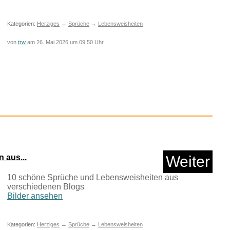
Kategorien:
Herziges
→
Sprüche
→
Lebensweisheiten
von
trw
am 26. Mai 2026 um 09:50 Uhr
Wendy BD...
Anzeige
 aus...
Weiter
10 schöne Sprüche und Lebensweisheiten aus
verschiedenen Blogs
Bilder ansehen
Kategorien:
Herziges
→
Sprüche
→
Lebensweisheiten