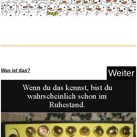
akku-net Enersys/Hawker
Bleiak...
Anzeige
Was ist das?
Weiter
Walensee Gartenkralle mit 4 Zi...
Anzeige