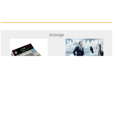
Anzeige
Akai Professional MPC Sample t...
Der perfekte Moment
wird h...