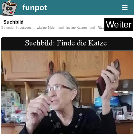
≡
funpot
Suchbild
Weiter
Gefunden in
Lustiges
→
witzige Bilder
und
lustige Katzen
und
Rätsel Quiz