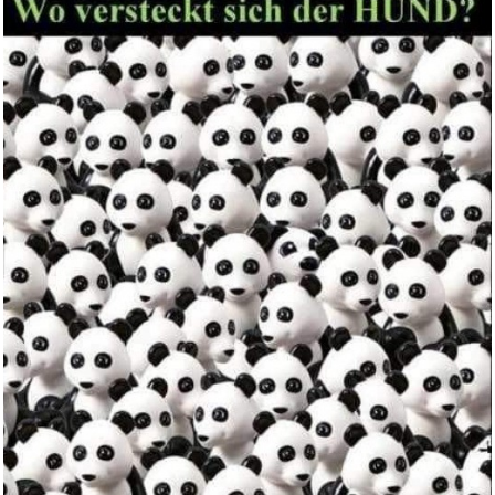
Akai Professional MPC Sample
t...
Anzeige
Edubini Magische Vorschule
&Uu...
Anzeige