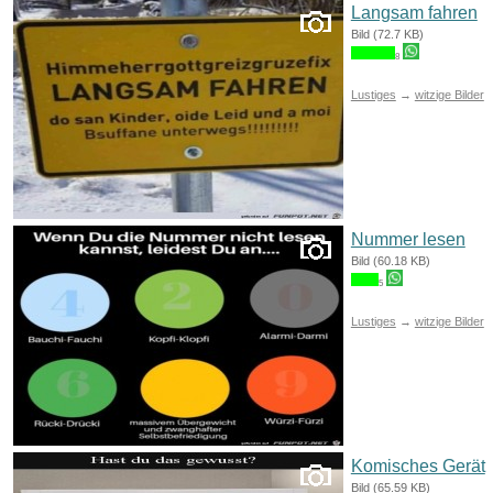
Langsam fahren
Bild (72.7 KB)
8
Lustiges
→
witzige Bilder
Nummer lesen
Bild (60.18 KB)
5
Lustiges
→
witzige Bilder
Komisches Gerät
Bild (65.59 KB)