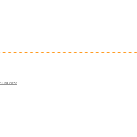
e und Witze