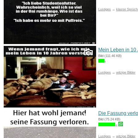
Lustiges
→
klasse Sprüch
Mein Leben in 10
Bild (111.46 KB)
Anzeige
4
Lustiges
→
witzige Bilder
Die Fassung verl
Bild (75.24 KB)
11
Lustiges
→
witzige Bilder