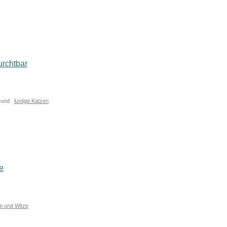
urchtbar
und
lustige Katzen
e
e und Witze