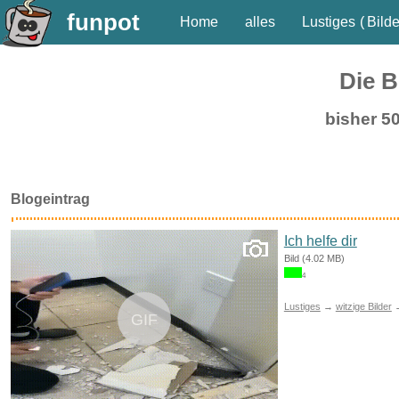
funpot
Home
alles
Lustiges
(
Bilde
Die 
bisher 5
Blogeintrag
Ich helfe dir
Bild (4.02 MB)
4
Lustiges
→
witzige Bilder
GIF