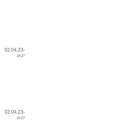
02.04.23-
18:27
02.04.23-
18:27