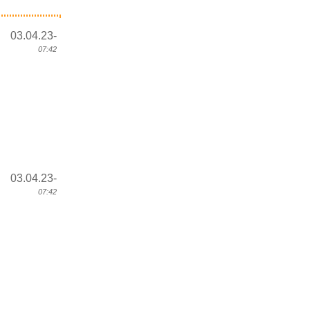
03.04.23-
07:42
03.04.23-
07:42