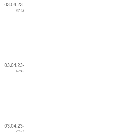
03.04.23-
07:42
03.04.23-
07:42
03.04.23-
07:42