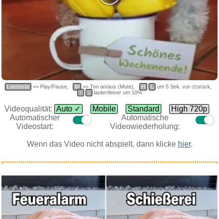
Leertaste
=> Play/Pause,
M
=> Ton an/aus (Mute),
H
L
um 5 Sek. vor-/zurück,
↑
↓
lauter/leiser um 10%
Videoqualität:
Auto ✓
Mobile
Standard
High 720p
Automatischer
Automatische
Videostart:
Videowiederholung:
Wenn das Video nicht abspielt, dann klicke
hier
.