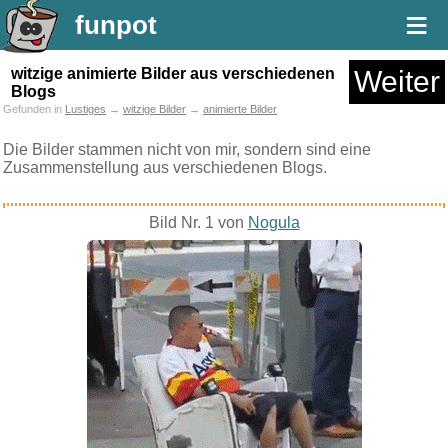
≡
funpot
witzige animierte Bilder aus verschiedenen
Weiter
Blogs
Gefunden in
Lustiges
→
witzige Bilder
→
animierte Bilder
Die Bilder stammen nicht von mir, sondern sind eine
Zusammenstellung aus verschiedenen Blogs.
Bild Nr. 1 von
Nogula