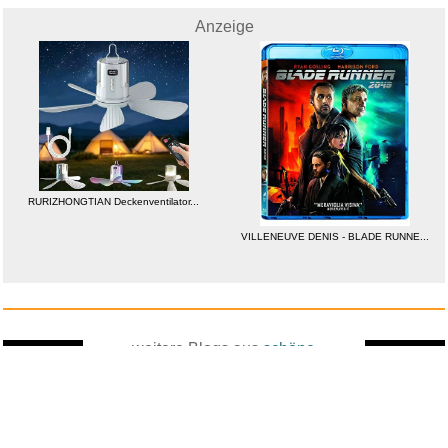
Anzeige
VILLENEUVE DENIS - BLADE
RUNNE...
RURIZHONGTIAN Deckenventilator...
VILLENEUVE DENIS - BLADE RUNNE...
weitere Blogs aus
schöne
Zufallsblog
Weiter in
Digitalbilder
vor dem 03.05.2025 um 4:35 Uhr
der Liste