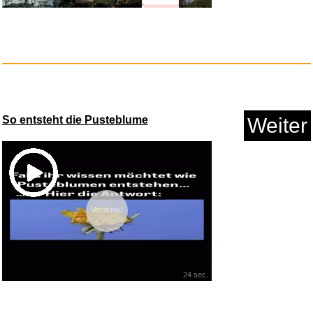
Metallica - Master Flagge...
Anzeige
So entsteht die Pusteblume
Weiter
Vorschau
habitat et jardin Holzpflanzge...
24 sec.
Anzeige