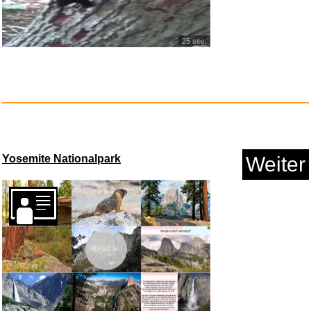
25 sec.
Augenmaske, Grüne Frosch ...
Anzeige
Yosemite Nationalpark
Weiter
Vorschau