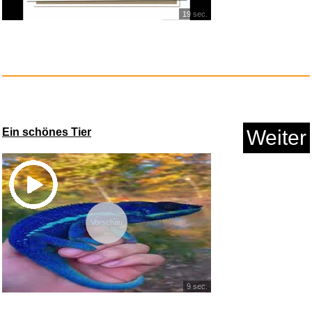
19 sec.
Sie kann dich hören: Thri...
Anzeige
Ein schönes Tier
Weiter
Vorschau
9 sec.
Der allergrößte SUD...