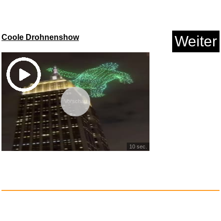
Coole Drohnenshow
Weiter
Vorschau
Hannah Montana/Miley Cyrus:
Be...
Anzeige
10 sec.