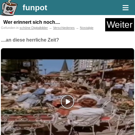
≡
funpot
Wer erinnert sich noch....
Weiter
Gefunden in
schöne Digitalbilder
→
Verschiedenes
→
Nostalgie
....an diese herrliche Zeit?