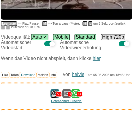
Leertaste
=> Play/Pause,
M
=> Ton an/aus (Mute),
H
L
um 5 Sek. vor-/zurück,
↑
↓
lauter/leiser um 10%
Videoqualität:
Auto ✓
Mobile
Standard
High 720p
Automatischer
Automatische
Videostart:
Videowiederholung:
Wenn das Video nicht abspielt, dann klicke
hier
.
von
helvis
Like
Teilen
Download
Melden
Info
am 05.05.2025 um 18:43 Uhr
53
3
14
Datenschutz Hinweis