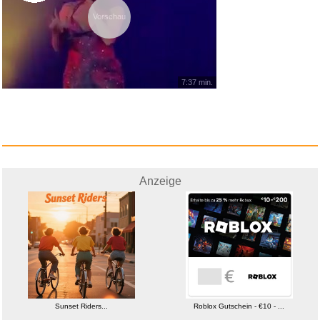
Vorschau
Hell Freezes Over...
7:37 min.
Anzeige
Anzeige
Speedlink Tyron - RGB Gaming
H...
Sunset Riders...
Roblox Gutschein - €10 - ...