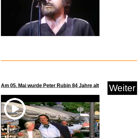
The Fog - Nebel des Grauens...
Anzeige
Am 05. Mai wurde Peter Rubin 84 Jahre alt
Weiter
Bravo Hits Vol. 132 [Explicit]...
Anzeige