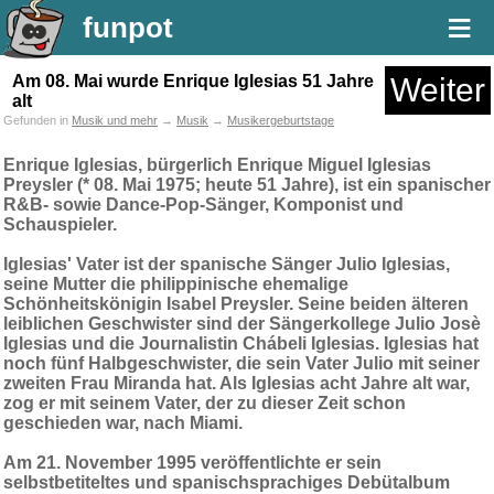
≡
funpot
Am 08. Mai wurde Enrique Iglesias 51 Jahre
Weiter
alt
Gefunden in
Musik und mehr
→
Musik
→
Musikergeburtstage
Enrique Iglesias, bürgerlich Enrique Miguel Iglesias
Preysler (* 08. Mai 1975; heute 51 Jahre), ist ein spanischer
R&B- sowie Dance-Pop-Sänger, Komponist und
Schauspieler.
Iglesias' Vater ist der spanische Sänger Julio Iglesias,
seine Mutter die philippinische ehemalige
Schönheitskönigin Isabel Preysler. Seine beiden älteren
leiblichen Geschwister sind der Sängerkollege Julio Josè
Iglesias und die Journalistin Chábeli Iglesias. Iglesias hat
noch fünf Halbgeschwister, die sein Vater Julio mit seiner
zweiten Frau Miranda hat. Als Iglesias acht Jahre alt war,
zog er mit seinem Vater, der zu dieser Zeit schon
geschieden war, nach Miami.
Am 21. November 1995 veröffentlichte er sein
selbstbetiteltes und spanischsprachiges Debütalbum