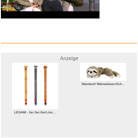
Anzeige
MORE Protein Iced Coffee
Caram...
Warmies® Wärmekissen/Sch...
Anzeige
LEGAMI - 3er Set Gel-Lösc...