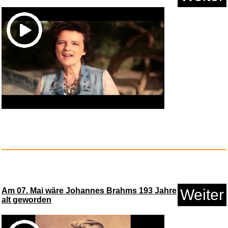
Folge 213: der Fluch der
Medus...
Anzeige
Am 07. Mai wäre Johannes Brahms 193 Jahre
Weiter
alt geworden