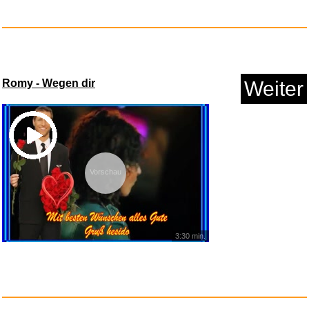
Anzeige
Romy - Wegen dir
Weiter
Vorschau
Zum Glück in die Zukunft...
3:30 min.
Anzeige