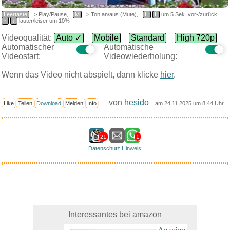
Leertaste
=> Play/Pause,
M
=> Ton an/aus (Mute),
H
L
um 5 Sek. vor-/zurück,
↑
↓
lauter/leiser um 10%
Videoqualität:
Auto ✓
Mobile
Standard
High 720p
Automatischer
Automatische
Videostart:
Videowiederholung:
Wenn das Video nicht abspielt, dann klicke
hier
.
von
hesido
Like
Teilen
Download
Melden
Info
am 24.11.2025 um 8:44 Uhr
21
1
Datenschutz Hinweis
Interessantes bei amazon