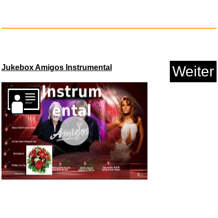
Runesol Deutsche
Reichsflagge,...
Anzeige
Jukebox Amigos Instrumental
Weiter
Vorschau
tiptoi® Abenteuer Großw...