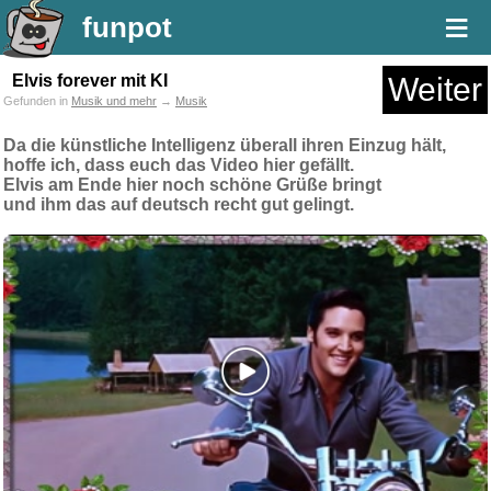
≡
funpot
Elvis forever mit KI
Weiter
Gefunden in
Musik und mehr
→
Musik
Da die künstliche Intelligenz überall ihren Einzug hält,
hoffe ich, dass euch das Video hier gefällt.
Elvis am Ende hier noch schöne Grüße bringt
und ihm das auf deutsch recht gut gelingt.