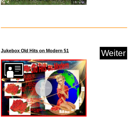
3:07 min.
Alles wird Asche: Kriminalroma...
Anzeige
Jukebox Old Hits on Modern 51
Weiter
Vorschau
NP4-6 Yuasa 4Ah 6v Lead acid
b...