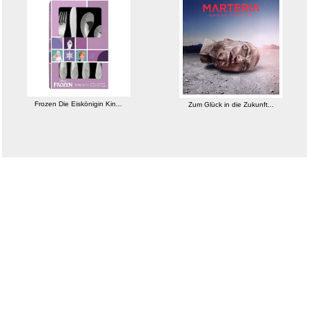
Ragman Herren Doppelpack - 2
T...
Frozen Die Eiskönigin Kin...
Zum Glück in die Zukunft...
weitere Blogs aus
Musik und mehr
Zufallsblog
Weiter in
vor dem 13.11.2025 um 8:30 Uhr
der Liste