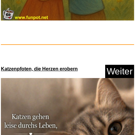
254 cm robuste Legierung
Immob...
Anzeige
Katzenpfoten, die Herzen erobern
Weiter
ACTINPUT Yogahose Damen
Flared...
Anzeige