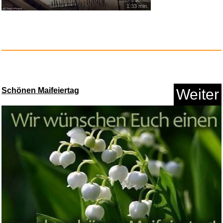
1:33 min.
deleyCON 2m USB-C Kabel USB
4....
Schönen Maifeiertag
Weiter
Anzeige