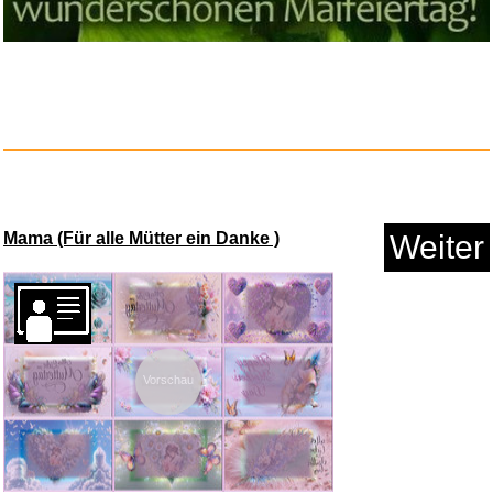
Lenz, 1 Audio-CD...
Anzeige
Mama (Für alle Mütter ein Danke )
Weiter
Jewelkeeper Regenbogen
Vorschau
Einhorn...
Anzeige