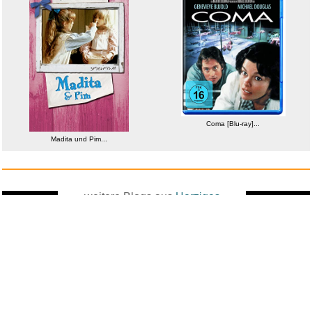
Coma [Blu-ray]...
Madita und Pim...
weitere Blogs aus
Herziges
Zufallsblog
Weiter in
vor dem 10.05.2026 um 7:18 Uhr
der Liste
anstatt alles zu sehen: