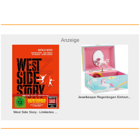
Anzeige
White Chicks...
Jewelkeeper Regenbogen Einhorn...
Anzeige
West Side Story - Limitiertes ...