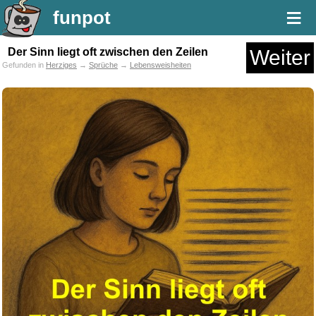
≡
funpot
Der Sinn liegt oft zwischen den Zeilen
Weiter
Gefunden in
Herziges
→
Sprüche
→
Lebensweisheiten