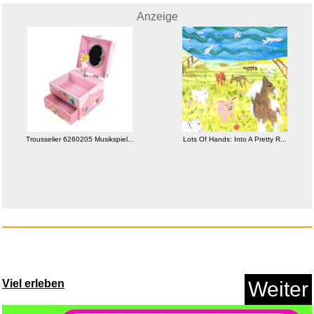
Mein erster Tamburin...
Anzeige
Anzeige
Trousselier 6260205 Musikspiel...
Lots Of Hands: Into A Pretty R...
Der allerkleinste SUDOKU
BLOCK...
Viel erleben
Weiter
Anzeige