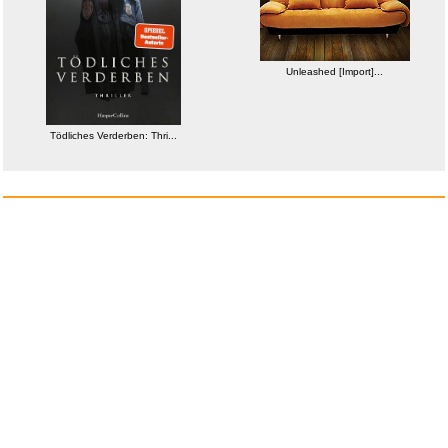
Unleashed [Import]...
Tödliches Verderben: Thri...
weitere Blogs aus
Herziges
Zufallsblog
Weiter in
vor dem 21.05.2026 um 17:45 Uhr
der Liste
anstatt alles zu sehen:
nur Bilder
nur Videos
nur PPS