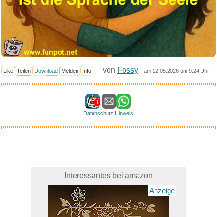
von
Fossy
Like
Teilen
Download
Melden
Info
am 22.05.2026 um 9:24 Uhr
1
Datenschutz Hinweis
Interessantes bei amazon
Anzeige