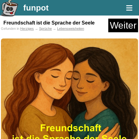
≡
funpot
Freundschaft ist die Sprache der Seele
Weiter
Gefunden in
Herziges
→
Sprüche
→
Lebensweisheiten