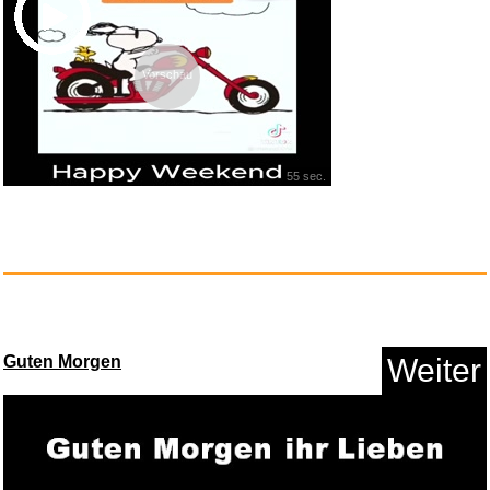
Vorschau
55 sec.
Mein Lehrerplaner A4+ - Ringbi...
Anzeige
Guten Morgen
Weiter