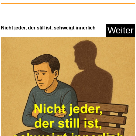
Google Play Gutschein - €...
Nicht jeder, der still ist, schweigt innerlich
Weiter
Anzeige
Luna Premium...
Anzeige