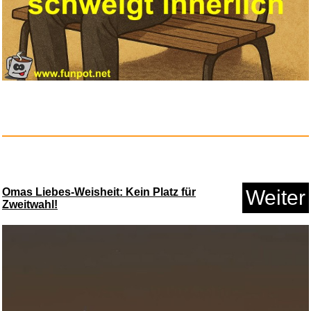
Fensterdichtung 400CM 158inch
...
Omas Liebes-Weisheit: Kein Platz für
Weiter
Zweitwahl!
Anzeige