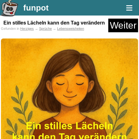
≡
funpot
Ein stilles Lächeln kann den Tag verändern
Weiter
Gefunden in
Herziges
→
Sprüche
→
Lebensweisheiten