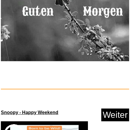
An...
Anzeige
Feuerholz...
Snoopy - Happy Weekend
Weiter
Anzeige