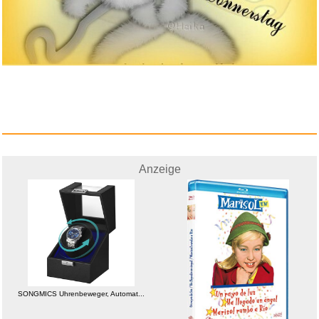
Piano Piano 2. Zauberhafte
M&a...
Anzeige
Anzeige
Crop top Tulle Noir transparen...
SONGMICS Uhrenbeweger, Automat...