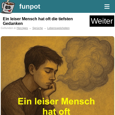
≡
funpot
Ein leiser Mensch hat oft die tiefsten
Weiter
Gedanken
Gefunden in
Herziges
→
Sprüche
→
Lebensweisheiten