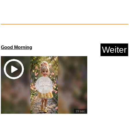
deleyCON 2m USB-C Verläng...
Good Morning
Weiter
Vorschau
19 sec.