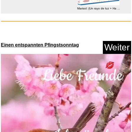
Anzeige
Marisol: (Un rayo de luz + Ha ...
Einen entspannten Pfingstsonntag
Weiter
Iron Man - Trilogie [Blu-ray] ...
Anzeige