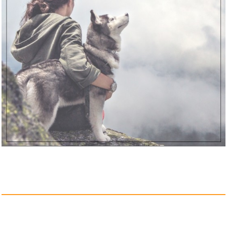
SKROSS PRO Light USB
AC30PD - ...
Anzeige
Mundpflaster Schlafen, (62 St&...
Anzeige