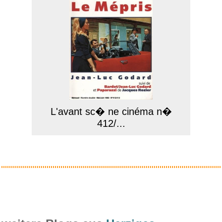
L'avant sc� ne cinéma n�
412/...
Anzeige