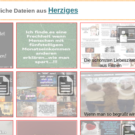
Herziges
liche Dateien aus
Die schönsten Liebeszita
aus Filmen
Wenn man so begrüßt wir