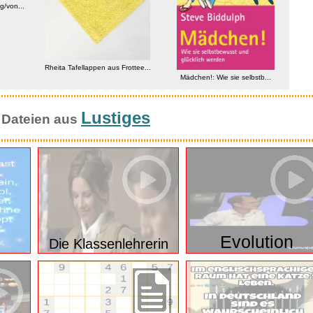
g/von...
Rheita Tafellappen aus Frottee...
Mädchen!: Wie sie selbstb...
Satc
Lustiges
 Dateien aus
Evolution
Die Klassenlehrerin