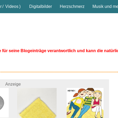
r
/
Videos
)
Digitalbilder
Herzschmerz
Musik und meh
ne für seine Blogeinträge verantwortlich und kann die natürli
Anzeige