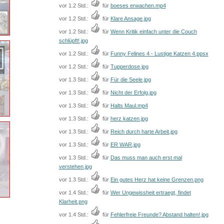
vor 1.2 Std.:
für
boeses erwachen.mp4
vor 1.2 Std.:
für
Klare Ansage.jpg
vor 1.2 Std.:
für
Wenn Kritik einfach unter die Couch
schlüpft!.jpg
vor 1.2 Std.:
für
Funny Felines 4 - Lustige Katzen 4.ppsx
vor 1.2 Std.:
für
Tupperdose.jpg
vor 1.3 Std.:
für
Für die Seele.jpg
vor 1.3 Std.:
für
Nicht der Erfolg.jpg
vor 1.3 Std.:
für
Halts Maul.mp4
vor 1.3 Std.:
für
herz katzen.jpg
vor 1.3 Std.:
für
Reich durch harte Arbeit.jpg
vor 1.3 Std.:
für
ER WAR.jpg
vor 1.3 Std.:
für
Das muss man auch erst mal
verstehen.jpg
vor 1.3 Std.:
für
Ein gutes Herz hat keine Grenzen.png
vor 1.4 Std.:
für
Wer Ungewissheit ertraegt, findet
Klarheit.png
vor 1.4 Std.:
für
Fehlerfreie Freunde? Abstand halten!.jpg