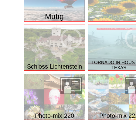
Mutig
TORNADO IN HOUS
Schloss Lichtenstein
TEXAS
Photo-mix 220
Photo-mix 22