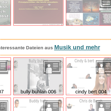
Musik und mehr
 interessante Dateien aus
07
bully buhlan 006
cindy bert 004