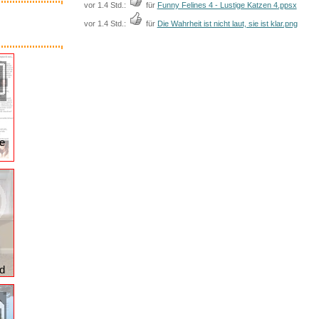
vor 1.4 Std.:
für
Funny Felines 4 - Lustige Katzen 4.ppsx
vor 1.4 Std.:
für
Die Wahrheit ist nicht laut, sie ist klar.png
te
d