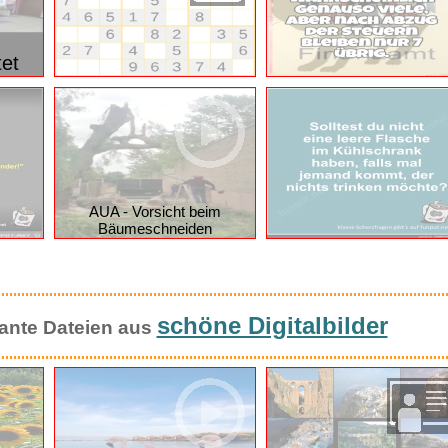
et
AUA - Vorsicht beim
Bäumeschneiden
schöne Digitalbilder
ssante Dateien aus