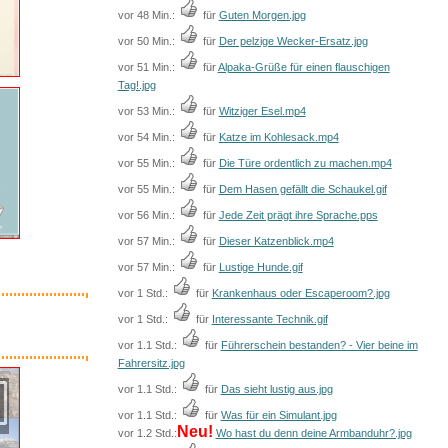
vor 48 Min.:
für
Guten Morgen.jpg
vor 50 Min.:
für
Der pelzige Wecker-Ersatz.jpg
vor 51 Min.:
für
Alpaka-Grüße für einen flauschigen
Tag!.jpg
vor 53 Min.:
für
Witziger Esel.mp4
vor 54 Min.:
für
Katze im Kohlesack.mp4
vor 55 Min.:
für
Die Türe ordentlich zu machen.mp4
vor 55 Min.:
für
Dem Hasen gefällt die Schaukel.gif
vor 56 Min.:
für
Jede Zeit prägt ihre Sprache.pps
vor 57 Min.:
für
Dieser Katzenblick.mp4
vor 57 Min.:
für
Lustige Hunde.gif
vor 1 Std.:
für
Krankenhaus oder Escaperoom?.jpg
vor 1 Std.:
für
Interessante Technik.gif
vor 1.1 Std.:
für
Führerschein bestanden? - Vier beine im
Fahrersitz.jpg
vor 1.1 Std.:
für
Das sieht lustig aus.jpg
vor 1.1 Std.:
für
Was für ein Simulant.jpg
Neu!
vor 1.2 Std.:
Wo hast du denn deine Armbanduhr?.jpg