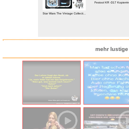
Festool KR -D17 Kopierrin
Star Wars The Vintage Collecti...
eridian: Or the Evening...
mehr lustige