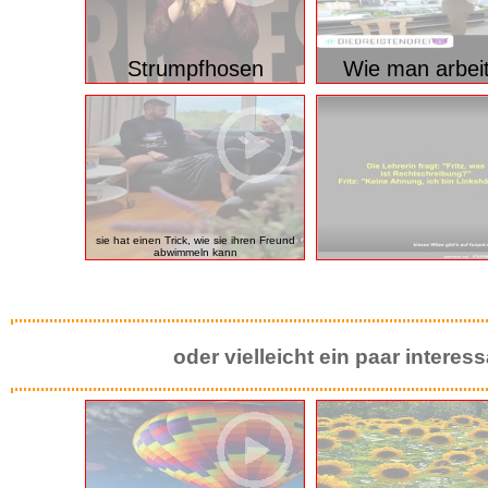
Strumpfhosen
Wie man arbeit
sie hat einen Trick, wie sie ihren Freund
abwimmeln kann
oder vielleicht ein paar intere