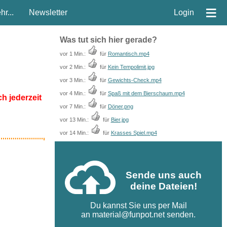
≡
r...
Newsletter
Login
Was tut sich hier gerade?
vor 1 Min.:
für
Romantisch.mp4
vor 2 Min.:
für
Kein Tempolimit.jpg
vor 3 Min.:
für
Gewichts-Check.mp4
vor 4 Min.:
für
Spaß mit dem Bierschaum.mp4
ch jederzeit
vor 7 Min.:
für
Döner.png
vor 13 Min.:
für
Bier.jpg
vor 14 Min.:
für
Krasses Spiel.mp4
Sende uns auch
deine Dateien!
Du kannst Sie uns per Mail
an
material@funpot.net
senden.