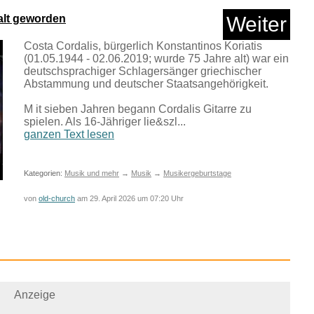
alt geworden
Weiter
Costa Cordalis, bürgerlich Konstantinos Koriatis
(01.05.1944 - 02.06.2019; wurde 75 Jahre alt) war ein
 OF BTS - [FACE]
deutschsprachiger Schlagersänger griechischer
Abstammung und deutscher Staatsangehörigkeit.
(Undefin...
M it sieben Jahren begann Cordalis Gitarre zu
spielen. Als 16-Jähriger lie&szl...
Anzeige
ganzen Text lesen
Kategorien:
Musik und mehr
→
Musik
→
Musikergeburtstage
von
old-church
am 29. April 2026 um 07:20 Uhr
Anzeige
l Crossing - New