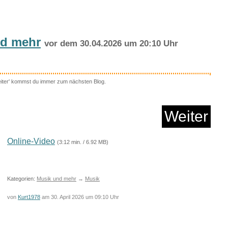
nd mehr
vor dem 30.04.2026 um 20:10 Uhr
eiter' kommst du immer zum nächsten Blog.
huhwaschbeutel 35x26
...
Weiter
Anzeige
Online-Video
(3:12 min. / 6.92 MB)
Kategorien:
Musik und mehr
→
Musik
von
Kurt1978
am 30. April 2026 um 09:10 Uhr