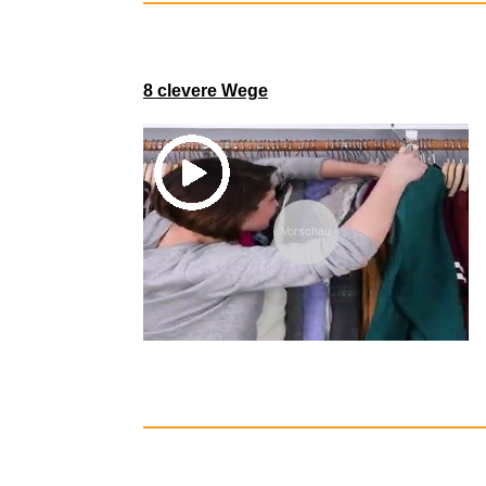
8 clevere Wege
Unlea
Vorschau