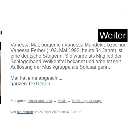
Anzeige
t
Weiter
Vanessa Mai, bürgerlich Vanessa Mandekić bzw. nun
Vanessa Ferber (* 02. Mai 1992; heute 34 Jahre) ist
eine deutsche Sängerin. Sie wurde als Mitglied der
Schlagerband Wolkenfrei bekannt und arbeitet seit
Auflösung der Musikgruppe als Solosängerin.
Mai hat eine abgeschl...
ganzen Text lesen
 Slapbass: a slight ...
Kategorien:
Musik und mehr
→
Musik
→
Musikergeburtstage
von
old-church
am 30. April 2026 um 07:24 Uhr
Anzeige