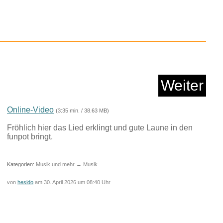
: Book Three of the...
Weiter
Anzeige
Online-Video
(3:35 min. / 38.63 MB)
Fröhlich hier das Lied erklingt und gute Laune in den
funpot bringt.
Kategorien:
Musik und mehr
→
Musik
von
hesido
am 30. April 2026 um 08:40 Uhr
NG ONE - Gochujang
Sch...