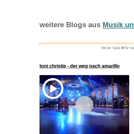
weitere Blogs aus
Musik u
Mit der Taste
W
für 'w
Vileda Sc
toni christie - der weg nach amarillo
Vorschau