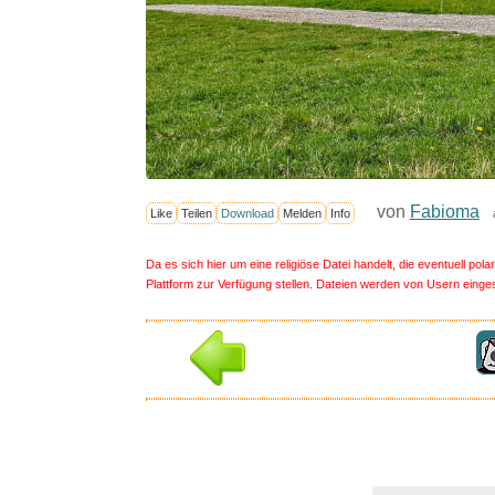
von
Fabioma
Like
Teilen
Download
Melden
Info
Da es sich hier um eine religiöse Datei handelt, die eventuell pol
Plattform zur Verfügung stellen. Dateien werden von Usern eingestel