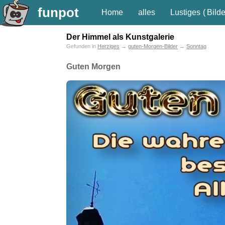
funpot
Home
alles
Lustiges
(
Bilde
Der Himmel als Kunstgalerie
Gefunden in
Herziges
→
guten-Morgen-Bilder
→
Sonntag
Guten Morgen