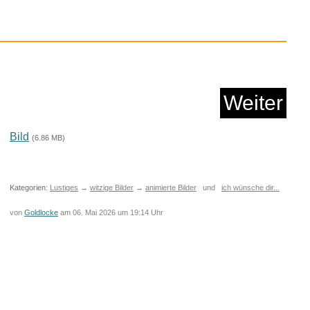
Weiter
Bild
(6.86 MB)
Kategorien:
Lustiges
→
witzige Bilder
→
animierte Bilder
und
ich wünsche dir...
von
Goldlocke
am 06. Mai 2026 um 19:14 Uhr