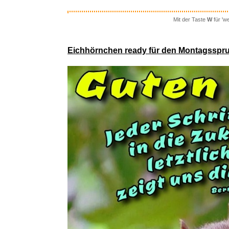
Mit der Taste
W
für 'w
Eichhörnchen ready für den Montagsspr