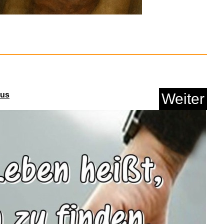
Bravo...
Anzeige
kus
Weiter
Driving HL EASY GEN
2 ...