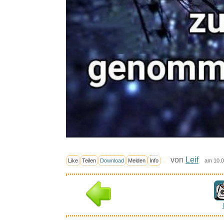
von
Leif
Like
Teilen
Download
Melden
Info
am 10.0