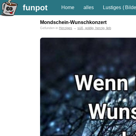
funpot
Home
alles
Lustiges
(
Bilde
Mondschein-Wunschkonzert
Gefunden in
Herziges
→
süß, goldig, herzig, lieb