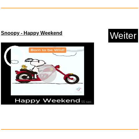
Anzeige
Snoopy - Happy Weekend
Weiter
Vorschau
SteelSeries QcK heavy Mauspad
...
55 sec.
Anzeige