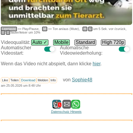
Leertaste
=> Play/Pause,
M
=> Ton an/aus (Mute),
H
L
um 5 Sek. vor-/zurück,
↑
↓
lauter/leiser um 10%
Videoqualität:
Auto ✓
Mobile
Standard
High 720p
Automatischer
Automatische
Videostart:
Videowiederholung:
Wenn das Video nicht abspielt, dann klicke
hier
.
von
Sophie48
Like
Teilen
Download
Melden
Info
am 25.05.2026 um 8:48 Uhr
5
Datenschutz Hinweis