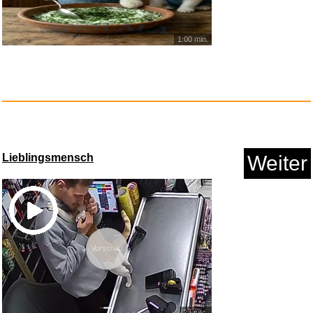
1:00 min.
Der allergrößte SUD...
Anzeige
Lieblingsmensch
Weiter
Vorschau
23 sec.