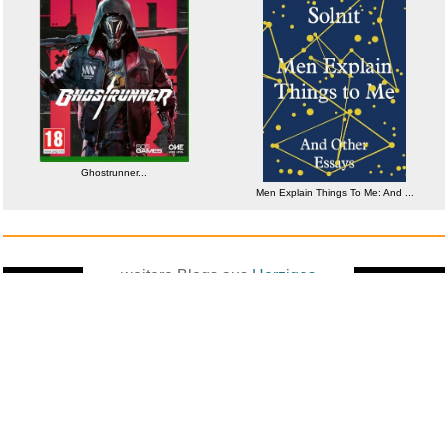
Ghostrunner...
Men Explain Things To Me: And ...
weitere Blogs aus
Herziges
Zufallsblog
Weiter in
vor dem 23.05.2026 um 12:31 Uhr
der Liste
anstatt alles zu sehen: