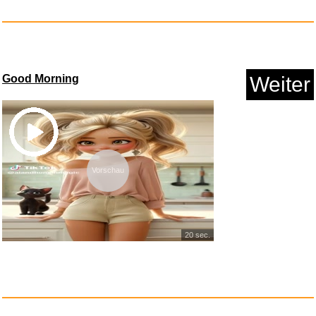
Good Morning
Weiter
Vorschau
adidas Unisex Tiro Gymsack
Sho...
Anzeige
20 sec.