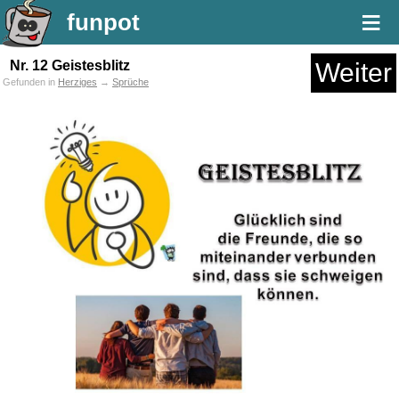
≡
funpot
Nr. 12 Geistesblitz
Weiter
Gefunden in
Herziges
→
Sprüche