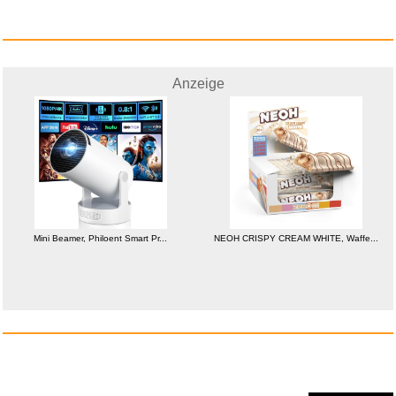
Anzeige
T-Shirt # L Unisex Black # Dar...
Anzeige
Mini Beamer, Philoent Smart Pr...
NEOH CRISPY CREAM WHITE, Waffe...
Amazon Digitaler Gutschein...