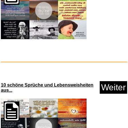
Vorschau
HUVIM-01...
Anzeige
10 schöne Sprüche und Lebensweisheiten
Weiter
aus...
AC/DC,For Those About To
Rock,...
Vorschau