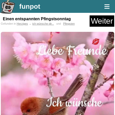
≡
funpot
Einen entspannten Pfingstsonntag
Weiter
Gefunden in
Herziges
→
ich wünsche dir...
und
Pfingsten