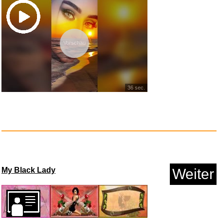
Vorschau
Logitech G Astro A50 Lightspee...
36 sec.
Anzeige
My Black Lady
Weiter