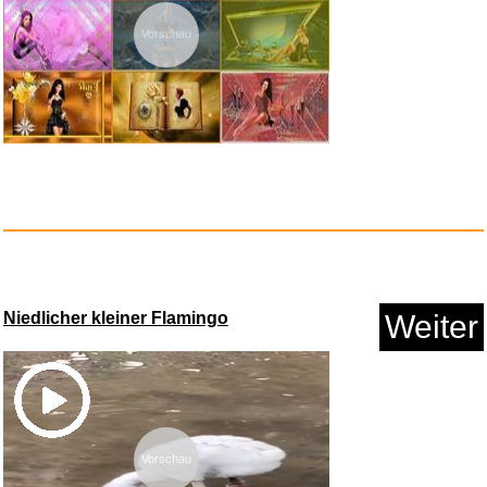
Vorschau
Tiny Bookshop [Nintendo
Switch...
Anzeige
Niedlicher kleiner Flamingo
Weiter
NORDISK FILM Dr�
berne fra ...
Vorschau