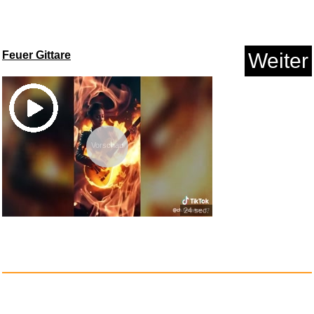
TAMS Strohhut Erwachsene aus
Feuer Gittare
Weiter
n...
Anzeige
Vorschau
24 sec.
Mental Might: Control Fight - ...