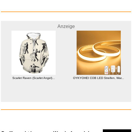
Anzeige
Anzeige
WeightWorld Creatin
Scarlet Raven (Scarlet Angel)...
OYKYOHEI COB LED Streifen, War...
Monohydrat...
Anzeige