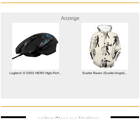
Anzeige
Logitech G G502 HERO High-Perf...
Scarlet Raven (Scarlet Angel)...
weitere Blogs aus
Herziges
Zufallsblog
Weiter in
vor dem 01.06.2026 um 21:10 Uhr
der Liste