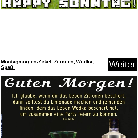
Audrey Hepburn: Timeless
Colle...
Anzeige
Montagmorgen-Zirkel: Zitronen, Wodka,
Weiter
Spaß!
Logitech G G502 HERO High-
Perf...