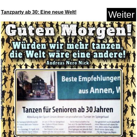
Sc...
Tanzparty ab 30: Eine neue Welt!
Weiter
Anzeige
Netflix Geschenkkarte - Gutsch...
Anzeige