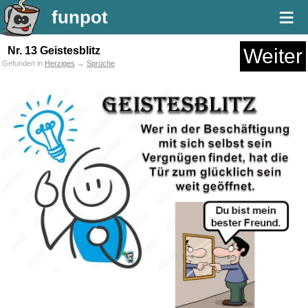
≡
funpot
Nr. 13 Geistesblitz
Weiter
Gefunden in
Herziges
→
Sprüche