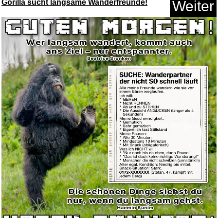
Gorilla sucht langsame Wanderfreunde!
Weiter
OYKYOHEI COB LED Streifen,
War...
Anzeige