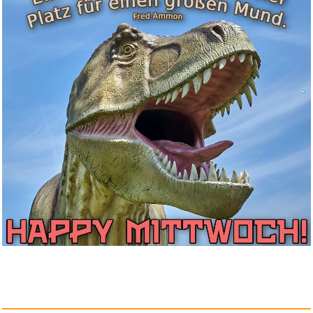
WORX WG801E.91
Heckenschere 20...
Anzeige
Kids' Crafternoon Papercraft: ...