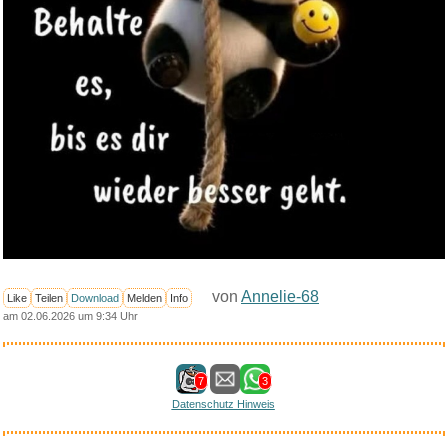
von
Annelie-68
Like
Teilen
Download
Melden
Info
am 02.06.2026 um 9:34 Uhr
7
3
Datenschutz Hinweis