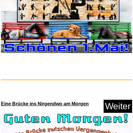
Anzeige
Here It Is! The Route 66 Map S...
Eine Brücke ins Nirgendwo am Morgen
Weiter
Anzeige