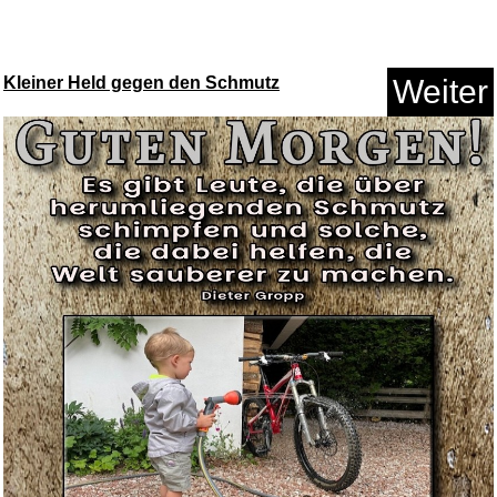
Anzeige
Kleiner Held gegen den Schmutz
Weiter
The Valvasone Organ Book-
Music...
Anzeige