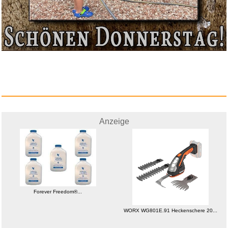
Spaced Out Monkey...
Anzeige
Anzeige
Forever Freedom®...
WORX WG801E.91 Heckenschere 20...