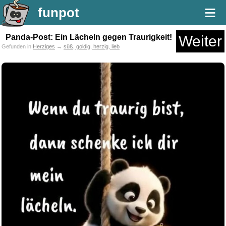
≡
funpot
Panda-Post: Ein Lächeln gegen Traurigkeit!
Weiter
Gefunden in
Herziges
→
süß, goldig, herzig, lieb