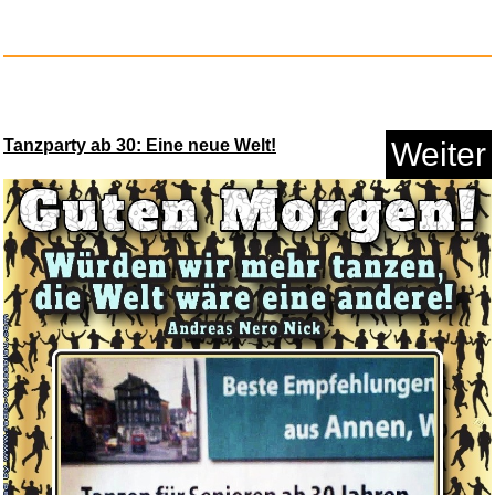
Anzeige
Tanzparty ab 30: Eine neue Welt!
Weiter
JOYROOM Kabellose Apple
Watch ...
Anzeige