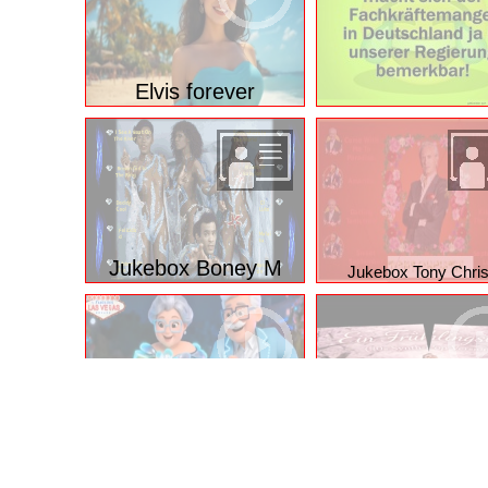
Elvis forever
Jukebox Boney M
Jukebox Tony Chris
Ein Frühlingsli
Tanzrhythmus für allle