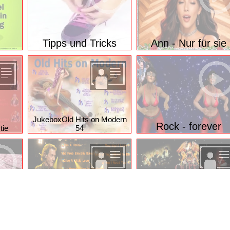
Tipps und Tricks
Ann - Nur für sie
JukeboxOld Hits on Modern
Rock - forever
tie
54
ed
Jukebox Queen
Jukebox Albert Hammond