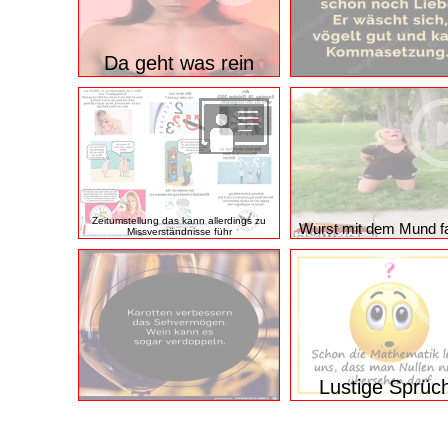
Da geht was rein
Zeitumstellung das kann allerdings zu
Wurst mit dem Mund f
Missverständnisse führ
Lustige Sprüc