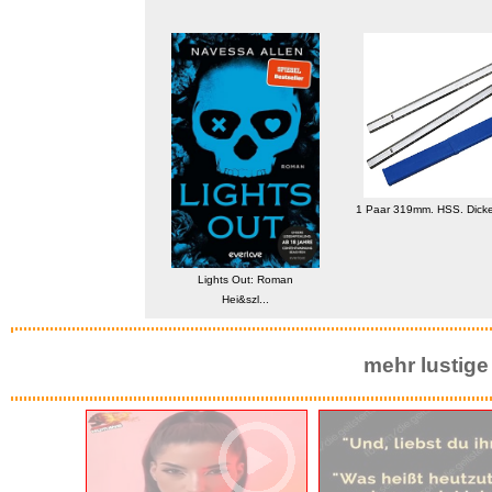
zard Gutschein - €50 ...
1 Paar 319mm. HSS. Dicke 
Lights Out: Roman
Hei&szl...
mehr lustige