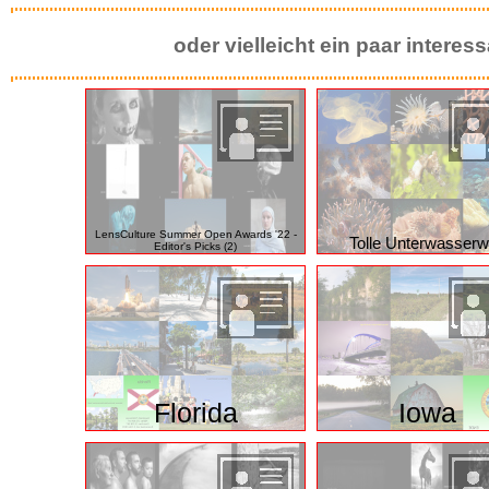
oder vielleicht ein paar intere
LensCulture Summer Open Awards '22 -
Tolle Unterwasserw
Editor's Picks (2)
Florida
Iowa