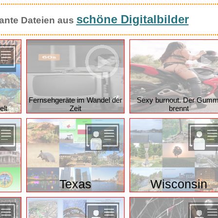
schöne Digitalbilder
ssante Dateien aus
Fernsehgeräte im Wandel der
Sexy burnout. Der Gumm
elt
Zeit
brennt
Texas
Wisconsin