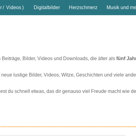
r
/
Videos
)
Digitalbilder
Herzschmerz
Musik und meh
n Beiträge, Bilder, Videos und Downloads, die älter als
fünf Jah
 neue lustige Bilder, Videos, Witze, Geschichten und viele ande
dest du schnell etwas, das dir genauso viel Freude macht wie d