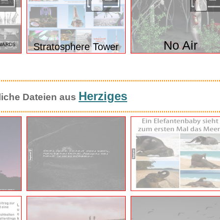
No Air
Stratosphere Tower
WARDS
Herziges
liche Dateien aus