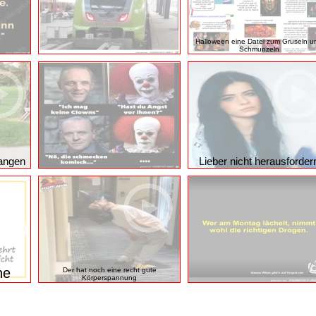
Halloween eine Datei zum Gruseln u
Schmunzeln
angen
Lieber nicht herausforder
he
Der hat noch eine recht gute
Körperspannung