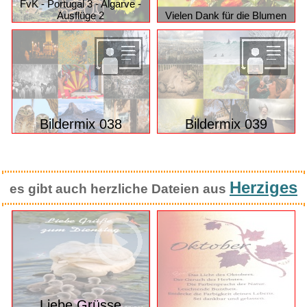
FvK - Portugal 3 - Algarve -
Ausflüge 2
Vielen Dank für die Blumen
Bildermix 038
Bildermix 039
Herziges
es gibt auch herzliche Dateien aus
Liebe Grüsse