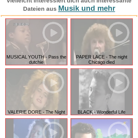
vielleicht interessiert dich auch interessante
Musik und mehr
Dateien aus
MUSICAL YOUTH - Pass the
PAPER LACE - The night
dutchie
Chicago died
VALERIE DORE - The Night
BLACK - Wonderful Life