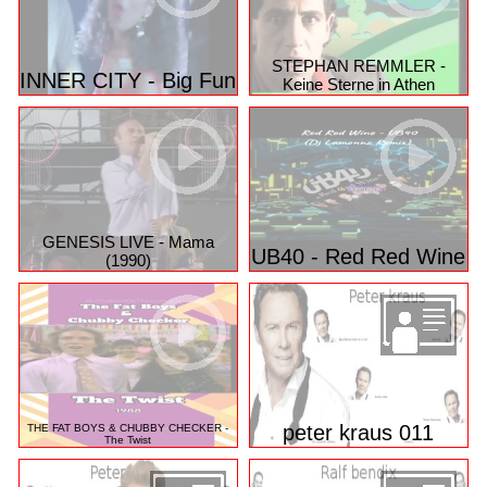
STEPHAN REMMLER -
INNER CITY - Big Fun
Keine Sterne in Athen
GENESIS LIVE - Mama
UB40 - Red Red Wine
(1990)
peter kraus 011
THE FAT BOYS & CHUBBY CHECKER -
The Twist