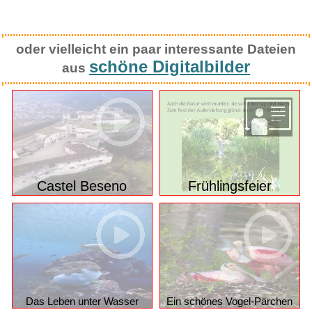
oder vielleicht ein paar interessante Dateien
schöne Digitalbilder
aus
Castel Beseno
Frühlingsfeier
Das Leben unter Wasser
Ein schönes Vogel-Pärchen