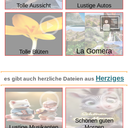
Tolle Aussicht
Lustige Autos
La Gomera
Tolle Blüten
Herziges
es gibt auch herzliche Dateien aus
Schönen guten
Lustige Musikanten
Morgen