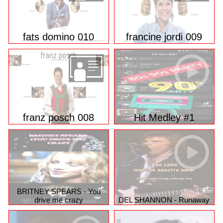
fats domino 010
francine jordi 009
franz posch 008
Hit Medley #1
BRITNEY SPEARS - You
drive me crazy
DEL SHANNON - Runaway