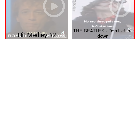
THE BEATLES - Don't let me
Hit Medley #2
down
© 2026 funpot.net
Impressum
Datenschutzerklärung
Privacy Manager
Nutzungsbedingungen
funpot.net ist eine komplett kostenlose Plattform für alle, die
gerne lachen, staunen oder etwas Schönes weiterleiten
möchten – mit täglich neuen Witzen, Bildern, Videos,
PowerPoint-Präsentationen und vielem mehr.
Das Beste: Alle Daten werden ausschließlich in
Deutschland gehostet.
D.h., Ihre Inhalte und persönlichen