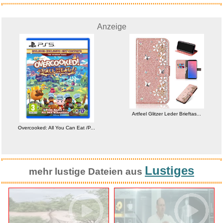
Anzeige
Artfeel Glitzer Leder Brieftas...
Overcooked: All You Can Eat /P...
Lustiges
mehr lustige Dateien aus