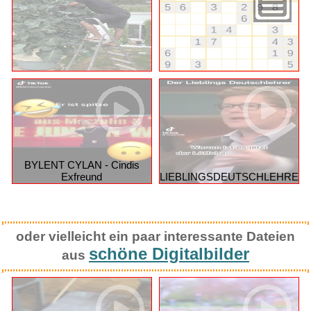
BYLENT CYLAN - Cindis
Exfreund
LIEBLINGSDEUTSCHLEHRER
oder vielleicht ein paar interessante Dateien
schöne Digitalbilder
aus