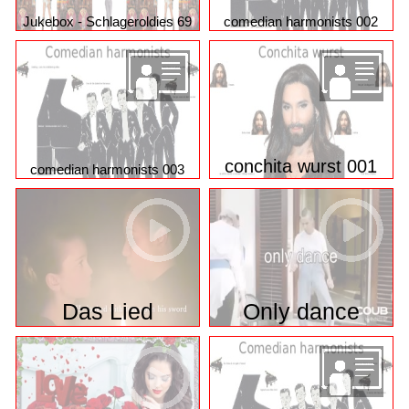
Jukebox - Schlageroldies 69
comedian harmonists 002
conchita wurst 001
comedian harmonists 003
Das Lied
Only dance