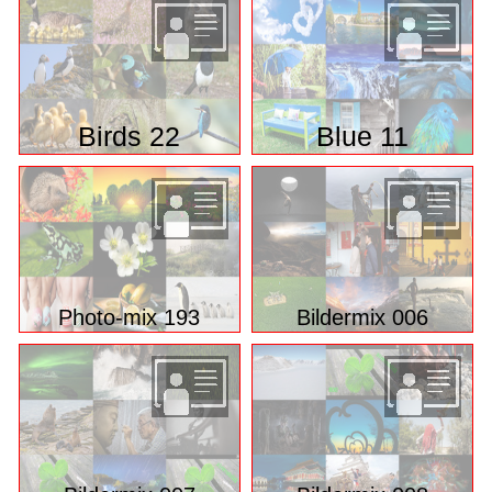
Birds 22
Blue 11
Photo-mix 193
Bildermix 006
Bildermix 007
Bildermix 008