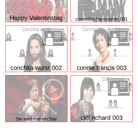
Happy Valentinstag
comedian harmonists 001
conchita wurst 002
connie francis 003
cliff richard 003
Sie wird mal ein Star