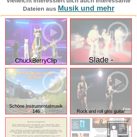
vielleicht interessiert dich auch interessante
Musik und mehr
Dateien aus
Slade -
ChuckBerryClip
Schöne Instrumentalmusik
146
Rock and roll girls guitar