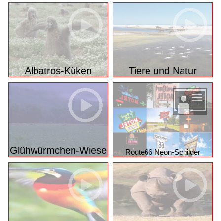
Albatros-Küken
Tiere und Natur
Glühwürmchen-Wiese
Route66 Neon-Schilder