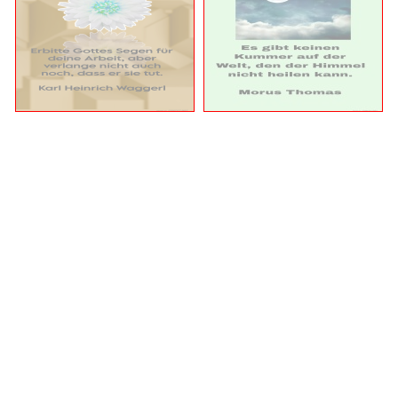
© 2026 funpot.net
Impressum
Datenschutzerklärung
Privacy Manager
Nutzungsbedingungen
funpot.net ist eine komplett kostenlose Plattform für alle, die
gerne lachen, staunen oder etwas Schönes weiterleiten
möchten – mit täglich neuen Witzen, Bildern, Videos,
PowerPoint-Präsentationen und vielem mehr.
Das Beste: Alle Daten werden ausschließlich in
Deutschland gehostet.
D.h., Ihre Inhalte und persönlichen