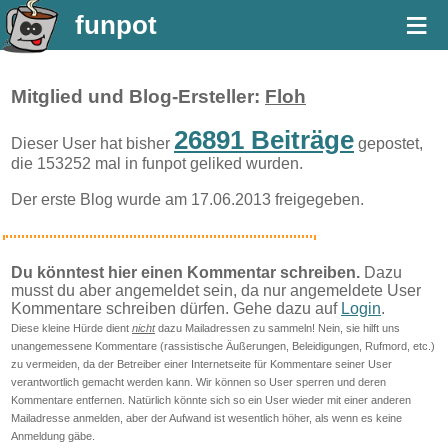
≡
funpot
Mitglied und Blog-Ersteller:
Floh
26891 Beiträge
Dieser User hat bisher
gepostet,
die 153252 mal in funpot geliked wurden.
Der erste Blog wurde am 17.06.2013 freigegeben.
Du könntest hier einen Kommentar schreiben.
Dazu
musst du aber angemeldet sein, da nur angemeldete User
Kommentare schreiben dürfen. Gehe dazu auf
Login
.
Diese kleine Hürde dient
nicht
dazu Mailadressen zu sammeln! Nein, sie hilft uns
unangemessene Kommentare (rassistische Äußerungen, Beleidigungen, Rufmord, etc.)
zu vermeiden, da der Betreiber einer Internetseite für Kommentare seiner User
verantwortlich gemacht werden kann. Wir können so User sperren und deren
Kommentare entfernen. Natürlich könnte sich so ein User wieder mit einer anderen
Mailadresse anmelden, aber der Aufwand ist wesentlich höher, als wenn es keine
Anmeldung gäbe.