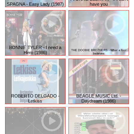
YVONNE ELLIMAN - If I can't
SPAGNA - Easy Lady (1987)
have you
BONNIE TYLER - I need a
THE DOOBIE BROTHERS - What a fool
Hero (1986)
believes
ROBERTO DELGADO -
BEAGLE MUSIC Ltd. -
Letkiss
Daydream (1986)