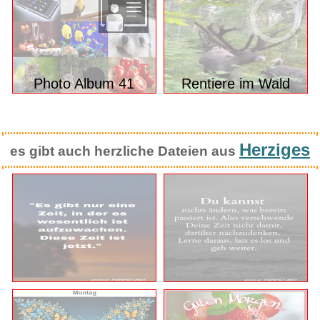
Our Earth 105
Photo Album 40
Photo Album 41
Rentiere im Wald
Herziges
es gibt auch herzliche Dateien aus