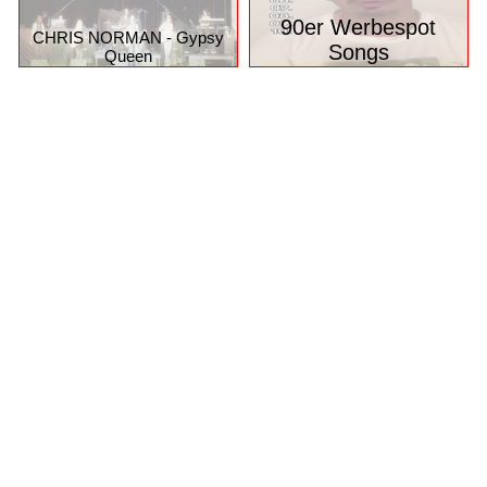
90er Werbespot
CHRIS NORMAN - Gypsy
Songs
Queen
© 2026 funpot.net
Impressum
Datenschutzerklärung
Privacy Manager
Nutzungsbedingungen
funpot.net ist eine komplett kostenlose Plattform für alle, die
gerne lachen, staunen oder etwas Schönes weiterleiten
möchten – mit täglich neuen Witzen, Bildern, Videos,
PowerPoint-Präsentationen und vielem mehr.
Das Beste: Alle Daten werden ausschließlich in
Deutschland gehostet.
D.h., Ihre Inhalte und persönlichen