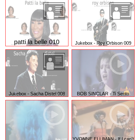
vielleicht interessiert dich auch interessante
Musik und mehr
Dateien aus
patti la belle 010
Jukebox - Roy Orbison 009
Jukebox - Sacha Distel 008
BOB SINCLAR - Ti Sento