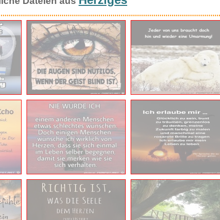
9
Herziges
liche Dateien aus