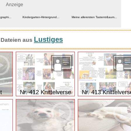
Anzeige
raphi...
Kindergarten-Hintergrund...
Meine allerersten Tastentr&aum...
Lustiges
 Dateien aus