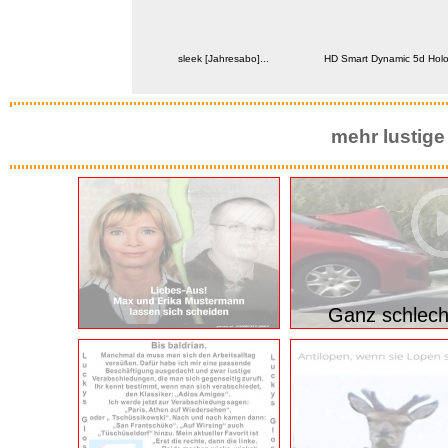
ming Kopfhörer St&a...
HD Smart Dynamic 5d Holog
sleek [Jahresabo]...
mehr lustige