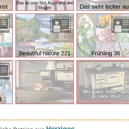
schöne Digitalbilder
ssante Dateien aus
Das ist was fürs Auge und den
nst
Das sieht lecker au
Magen
4
Beautiful nature 221
Frühling 36