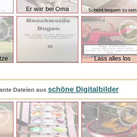
t
Nr. 412 Knittelverse
Nr. 413 Knittelvers
Er war bei Oma
Scheint bequem zu sein
itze
Lass alles los