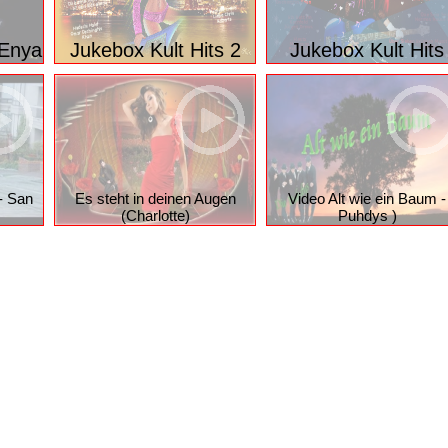
e
Alexandra Schmied - Richtig schneid
spiel i auf
 Enya
Jukebox Kult Hits 2
Jukebox Kult Hits
- San
Es steht in deinen Augen
Video Alt wie ein Baum -
(Charlotte)
Puhdys )
ung
Privacy Manager
Nutzungsbedingungen