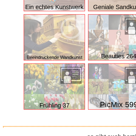
oder vielleicht ein paar intere
Ein echtes Kunstwerk
Geniale Sandku
Beauties 26
Beeindruckende Wandkunst