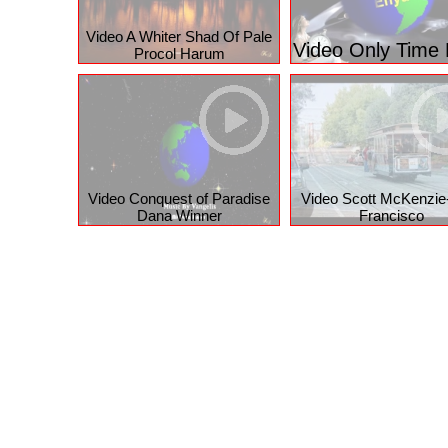
Baby Danc
G.G. Anderson - Wann werden wir es
endlich tun
Video A Whiter Shad Of Pale
Video Only Time
Procol Harum
Video Conquest of Paradise
Video Scott McKenzie
Dana Winner
Francisco
© 2026 funpot.net
Impressum
Datenschutzerklär