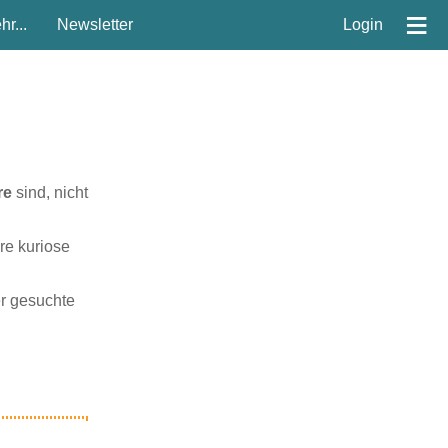
≡
r...
Newsletter
Login
re
sind, nicht
re kuriose
er gesuchte