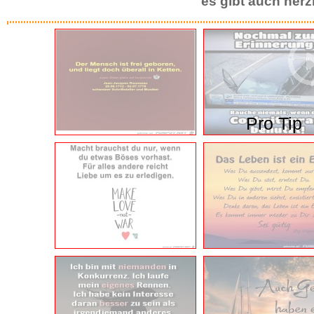
PicMix 59
Frühling 37
es gibt auch herz
Pro Tip