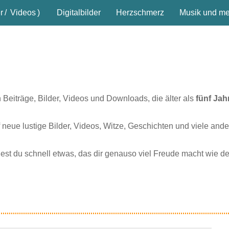
r
/
Videos
)
Digitalbilder
Herzschmerz
Musik und meh
n Beiträge, Bilder, Videos und Downloads, die älter als
fünf Jah
 neue lustige Bilder, Videos, Witze, Geschichten und viele ande
dest du schnell etwas, das dir genauso viel Freude macht wie d